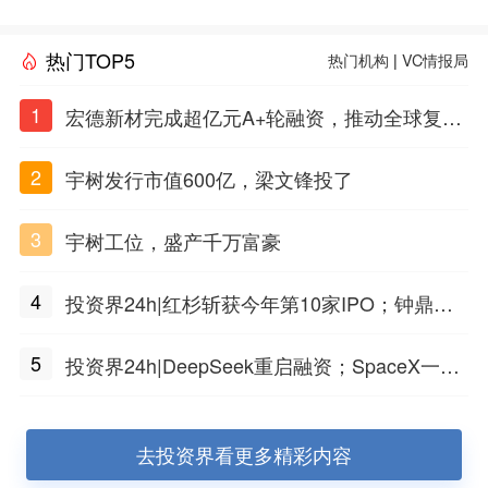
热门TOP5
热门机构
|
VC情报局
1
宏德新材完成超亿元A+轮融资，推动全球复合
材料工程化应用
2
宇树发行市值600亿，梁文锋投了
3
宇树工位，盛产千万富豪
4
投资界24h|红杉斩获今年第10家IPO；钟鼎投
出一个千亿IPO；SpaceX腰斩，马斯克财富缩
5
投资界24h|DeepSeek重启融资；SpaceX一夜
水
市值蒸发1.5万亿；上海国投，一举投7家GP
去投资界看更多精彩内容