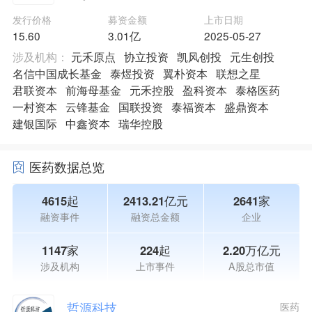
发行价格
募资金额
上市日期
15.60
3.01亿
2025-05-27
涉及机构：
元禾原点
协立投资
凯风创投
元生创投
名信中国成长基金
泰煜投资
翼朴资本
联想之星
君联资本
前海母基金
元禾控股
盈科资本
泰格医药
一村资本
云锋基金
国联投资
泰福资本
盛鼎资本
建银国际
中鑫资本
瑞华控股
医药数据总览
4615起
2413.21亿元
2641家
融资事件
融资总金额
企业
1147家
224起
2.20万亿元
涉及机构
上市事件
A股总市值
哲源科技
医药