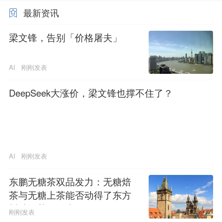
最新资讯
梁文锋，告别「价格屠夫」
AI
刚刚发表
DeepSeek大涨价，梁文锋也撑不住了？
AI
刚刚发表
东鹏无糖茶双品发力：无糖焙
茶与无糖上茶能否动得了东方
树叶的茶饮江山
刚刚发表