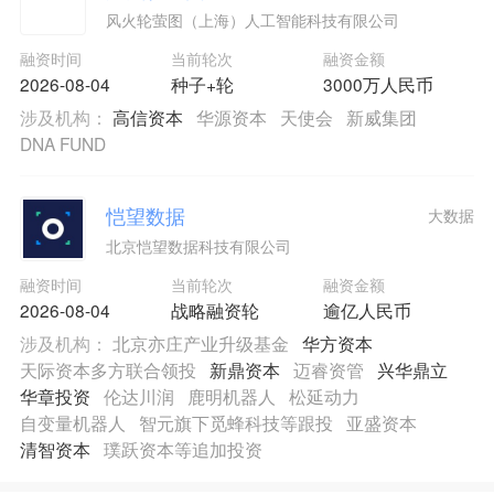
风火轮萤图（上海）人工智能科技有限公司
融资时间
当前轮次
融资金额
2026-08-04
种子+轮
3000万人民币
涉及机构：
高信资本
华源资本
天使会
新威集团
DNA FUND
恺望数据
大数据
北京恺望数据科技有限公司
融资时间
当前轮次
融资金额
2026-08-04
战略融资轮
逾亿人民币
涉及机构：
北京亦庄产业升级基金
华方资本
天际资本多方联合领投
新鼎资本
迈睿资管
兴华鼎立
华章投资
伦达川润
鹿明机器人
松延动力
自变量机器人
智元旗下觅蜂科技等跟投
亚盛资本
清智资本
璞跃资本等追加投资