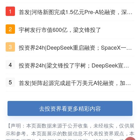
1
首发|河络新图完成1.5亿元Pre-A轮融资，深耕i
PSC原创细胞技术
2
宇树发行市值600亿，梁文锋投了
3
投资界24h|DeepSeek重启融资；SpaceX一夜
市值蒸发1.5万亿；上海国投，一举投7家GP
4
投资界24h|梁文锋投了宇树；DeepSeek宣布
大幅涨价；贝恩资本买下贡茶
5
首发|矩阵起源完成超千万美元A轮融资，加速
企业级AI基础设施研发
去投资界看更多精彩内容
【声明：本页面数据来源于公开收集，未经核实，仅供展
示和参考。本页面展示的数据信息不代表投资界观点，本