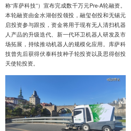
称“
库萨科技
”）宣布完成数千万元Pre-A轮融资。
本轮融资由
金水湖创投
领投，
融玺创投
和
无锡元
启
投资参与跟投，资金将用于现有无人清扫机器
人产品的升级迭代、新一代环卫机器人研发及市
场拓展，持续推动机器人的规模化应用。库萨科
技曾先后获得伏泰科技种子轮投资以及思得创投
天使轮投资。