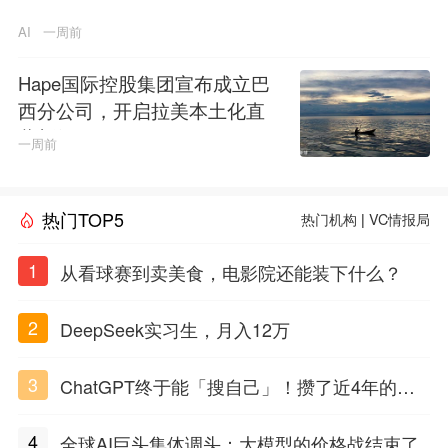
AI
一周前
Hape国际控股集团宣布成立巴
西分公司，开启拉美本土化直
营新纪元
一周前
热门TOP5
热门机构
|
VC情报局
1
从看球赛到卖美食，电影院还能装下什么？
2
DeepSeek实习生，月入12万
3
ChatGPT终于能「搜自己」！攒了近4年的对
话，一键翻出
4
全球AI巨头集体调头：大模型的价格战结束了