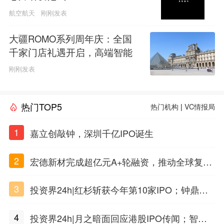
航空航天
刚刚发表
大疆ROMO系列周年庆：全国
千家门店礼遇开启，高端智能
清洁再进化
刚刚发表
热门TOP5
热门机构
|
VC情报局
1
嘉立创敲钟，深圳千亿IPO诞生
2
宏德新材完成超亿元A+轮融资，推动全球复合
材料工程化应用
3
投资界24h|红杉斩获今年第10家IPO；钟鼎投
出一个千亿IPO；SpaceX腰斩，马斯克财富缩
4
投资界24h|月之暗面回应港股IPO传闻；智元
水