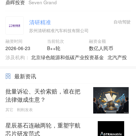
鼎晖投资
Seven Grand
清研精准
自动驾驶
苏州清研精准汽车科技有限公司
融资时间
当前轮次
融资金额
2026-06-23
B++轮
数亿人民币
涉及机构：
北京绿色能源和低碳产业投资基金
北汽产投
最新资讯
批量诉讼、天价索赔，谁在把
法律做成生意？
其它
刚刚发表
星辰基石连融两轮，重塑宇航
芯片研发范式