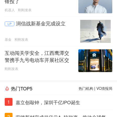
锋投了
机器人
刚刚发表
润信战新基金完成设立
LP
基金
刚刚发表
互动闯关学安全，江西鹰潭交
警携手九号电动车开展社区交
通安全科普活动
刚刚发表
热门TOP5
热门机构
|
VC情报局
1
嘉立创敲钟，深圳千亿IPO诞生
2
宏德新材完成超亿元A+轮融资，推动全球复合