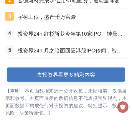
材料工程化应用
3
宇树工位，盛产千万富豪
4
投资界24h|红杉斩获今年第10家IPO；钟鼎投
出一个千亿IPO；SpaceX腰斩，马斯克财富缩
5
投资界24h|月之暗面回应港股IPO传闻；智元
水
公布合伙人团队阵容；潮汕女首富又要敲钟了
去投资界看更多精彩内容
【声明：本页面数据来源于公开收集，未经核实，仅供展
示和参考。本页面展示的数据信息不代表投资界观点，本
页面数据不构成任何对于投资的建议。特别提示：投资有
风险，决策请谨慎。】