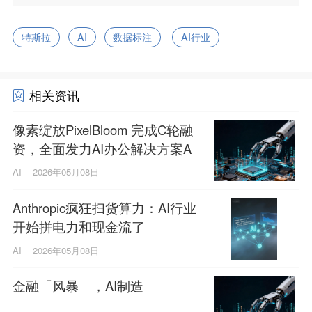
特斯拉
AI
数据标注
AI行业
相关资讯
像素绽放PixelBloom 完成C轮融
资，全面发力AI办公解决方案A
gent
AI
2026年05月08日
Anthropic疯狂扫货算力：AI行业
开始拼电力和现金流了
AI
2026年05月08日
金融「风暴」，AI制造