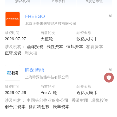
涉及机构
上市事件
A股总市值
FREEGO
AI
北京正奇未来智能科技有限公司
融资时间
当前轮次
融资金额
2026-07-27
天使轮
数亿人民币
涉及机构：
鼎晖投资
线性资本
恒旭资本
柏睿资本
正轩投资
周大福
眸深智能
AI
上海眸深智能科技有限公司
融资时间
当前轮次
融资金额
2026-07-26
Pre-A+轮
近亿人民币
涉及机构：
中国头部物业服务公司
香港财团
瑾悦投资
创合汇资本
徐汇科创投
庚辛资本