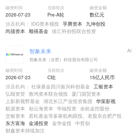
融资时间
当前轮次
融资金额
2026-07-23
Pre-A轮
数亿元
涉及机构：
IDG资本领投
孚腾资本
九坤创投
尚颀资本
顺禧基金
徐汇科创投联合投资
智象未来
AI
智象未来（合肥）科技股份有限公司
融资时间
当前轮次
融资金额
2026-07-23
C轮
15亿人民币
涉及机构：
社保基金四川振兴科创基金
工银资本
弘颐资管
敦鸿资本联合领投
厦门国贸资本
上影新视野基金
湖北长江产业投资集团
华策影视
航源资本
创云海资本
华福投资
余杭金控股份
交银资本
若松基金等多家机构跟投。老股东合肥产投
东方富海
金浦投资
金华金投
中哲创
财鑫资本持续加注