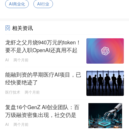
AI商业化
AI行业
相关资讯
龙虾之父月烧940万元的token！
要不是入职OpenAI还真用不起
AI
两个月前
能融到资的早期医疗AI项目，已
经快要绝迹了
医疗技术
两个月前
复盘16个GenZ AI创业团队：百
万级融资密集出现，社交仍是
最热赛道？
AI
两个月前