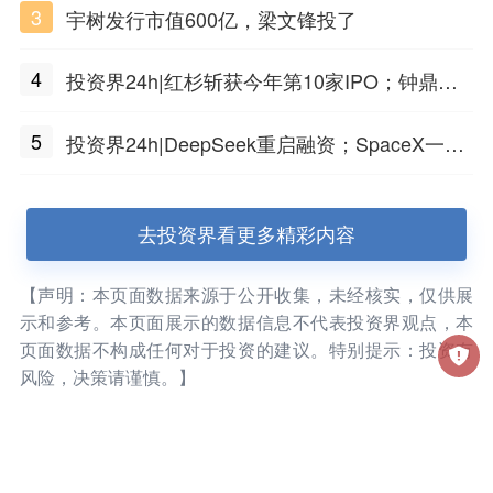
3
宇树发行市值600亿，梁文锋投了
4
投资界24h|红杉斩获今年第10家IPO；钟鼎投
出一个千亿IPO；SpaceX腰斩，马斯克财富缩
5
投资界24h|DeepSeek重启融资；SpaceX一夜
水
市值蒸发1.5万亿；上海国投，一举投7家GP
去投资界看更多精彩内容
【声明：本页面数据来源于公开收集，未经核实，仅供展
示和参考。本页面展示的数据信息不代表投资界观点，本
页面数据不构成任何对于投资的建议。特别提示：投资有
风险，决策请谨慎。】