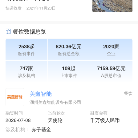
快递收发
2021年11月23日
餐饮数据总览
2538起
820.36亿元
2020家
融资事件
融资总金额
企业
747家
109起
7159.59亿元
涉及机构
上市事件
A股总市值
美鑫智能
餐饮
湖州美鑫智能设备有限公司
融资时间
当前轮次
融资金额
2026-07-08
天使轮
千万级人民币
涉及机构：
赤子基金