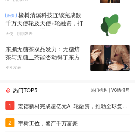
橡树清溪科技连续完成数
融资
千万天使轮及天使+轮融资，打
造人形机器人通用系统及应用
天使
刚刚发表
平台
东鹏无糖茶双品发力：无糖焙
茶与无糖上茶能否动得了东方
树叶的茶饮江山
刚刚发表
热门TOP5
热门机构
|
VC情报局
1
宏德新材完成超亿元A+轮融资，推动全球复合
材料工程化应用
2
宇树工位，盛产千万富豪