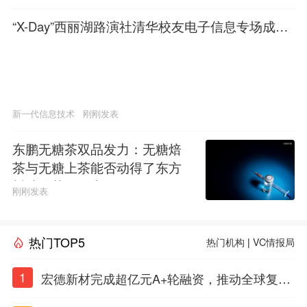
“X-Day”西丽湖路演社清华校友电子信息专场成功
举办
新一代信息技术
刚刚发表
东鹏无糖茶双品发力：无糖焙
茶与无糖上茶能否动得了东方
树叶的茶饮江山
刚刚发表
热门TOP5
热门机构
|
VC情报局
1
宏德新材完成超亿元A+轮融资，推动全球复合
材料工程化应用