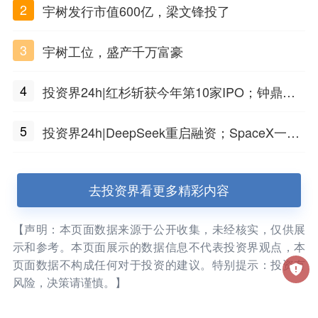
2
宇树发行市值600亿，梁文锋投了
3
宇树工位，盛产千万富豪
4
投资界24h|红杉斩获今年第10家IPO；钟鼎投
出一个千亿IPO；SpaceX腰斩，马斯克财富缩
5
投资界24h|DeepSeek重启融资；SpaceX一夜
水
市值蒸发1.5万亿；上海国投，一举投7家GP
去投资界看更多精彩内容
【声明：本页面数据来源于公开收集，未经核实，仅供展
示和参考。本页面展示的数据信息不代表投资界观点，本
页面数据不构成任何对于投资的建议。特别提示：投资有
风险，决策请谨慎。】