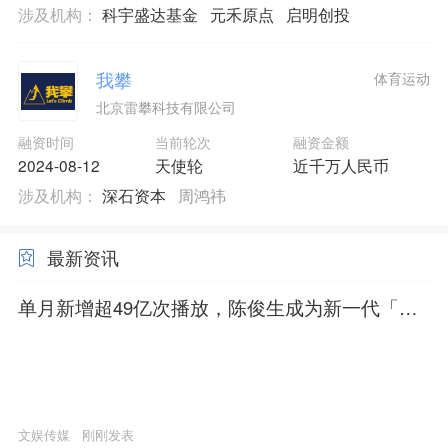
涉及机构：
科宇盛达基金
元禾原点
启明创投
我攀
体育运动
北京雷攀科技有限公司
融资时间
当前轮次
融资金额
2024-08-12
天使轮
近千万人民币
涉及机构：
深石资本
周鸿祎
最新资讯
单月新增超49亿次播放，陈俊生成为新一代「mo
mo」？
文娱传媒
刚刚发表