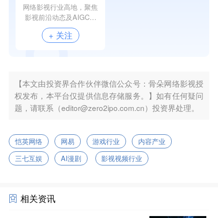
网络影视行业高地，聚焦
影视前沿动态及AIGC领
域，关注行业痛点，为行
+ 关注
业提供全面、及时的一手
资讯，并透过详尽数据深
度解读行业发展脉络。传
播矩阵覆盖行业千万级受
众，是专业的影视行业价
【本文由投资界合作伙伴微信公众号：骨朵网络影视授
值发掘者。
权发布，本平台仅提供信息存储服务。】如有任何疑问
题，请联系（editor@zero2ipo.com.cn）投资界处理。
恺英网络
网易
游戏行业
内容产业
三七互娱
AI漫剧
影视视频行业
相关资讯