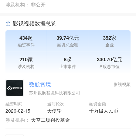
涉及机构：
非公开
影视视频数据总览
434起
39.74亿元
352家
融资事件
融资总金额
企业
210家
8起
330.70亿元
涉及机构
上市事件
A股总市值
数航智境
影视视频
苏州数航智境科技有限公司
融资时间
当前轮次
融资金额
2026-02-15
天使轮
千万级人民币
涉及机构：
天空工场创投基金