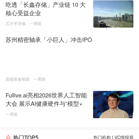
吃透「长鑫存储」产业链 10 大
核心受益企业
芯片半导体
一周前
苏州精密轴承「小巨人」冲击IPO
高端装备制造
一周前
Fullive.ai亮相2026世界人工智能
大会 展示AI健康硬件与“模型×
本体”创新技术路径
一周前
热门TOP5
热门机构
|
VC情报局