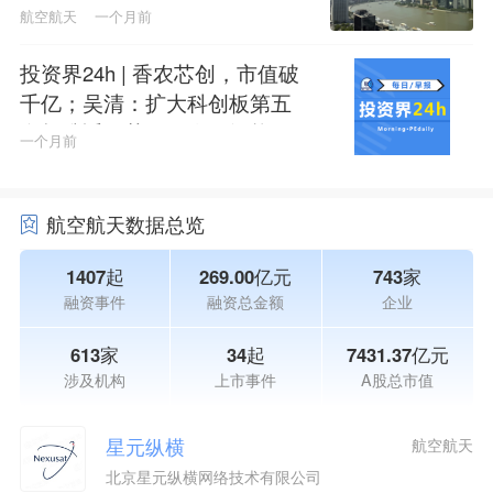
航空航天
一个月前
投资界24h | 香农芯创，市值破
千亿；吴清：扩大科创板第五
套标准适用范围至人工智能领
一个月前
域；智谱科创板IPO更快了
航空航天数据总览
1407起
269.00亿元
743家
融资事件
融资总金额
企业
613家
34起
7431.37亿元
涉及机构
上市事件
A股总市值
星元纵横
航空航天
北京星元纵横网络技术有限公司