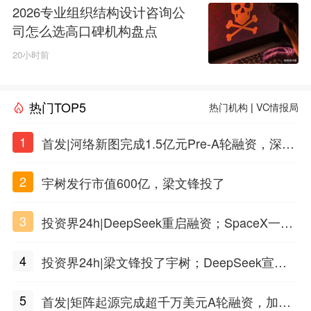
2026专业组织结构设计咨询公
司怎么选高口碑机构盘点
20小时前
热门TOP5
热门机构
|
VC情报局
1
首发|河络新图完成1.5亿元Pre-A轮融资，深耕i
PSC原创细胞技术
2
宇树发行市值600亿，梁文锋投了
3
投资界24h|DeepSeek重启融资；SpaceX一夜
市值蒸发1.5万亿；上海国投，一举投7家GP
4
投资界24h|梁文锋投了宇树；DeepSeek宣布
大幅涨价；贝恩资本买下贡茶
5
首发|矩阵起源完成超千万美元A轮融资，加速