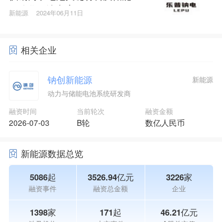
一体化解决方案
新能源
2024年06月11日
相关企业
钠创新能源
新能源
动力与储能电池系统研发商
融资时间
当前轮次
融资金额
2026-07-03
B轮
数亿人民币
新能源数据总览
5086起
3526.94亿元
3226家
融资事件
融资总金额
企业
1398家
171起
46.21亿元