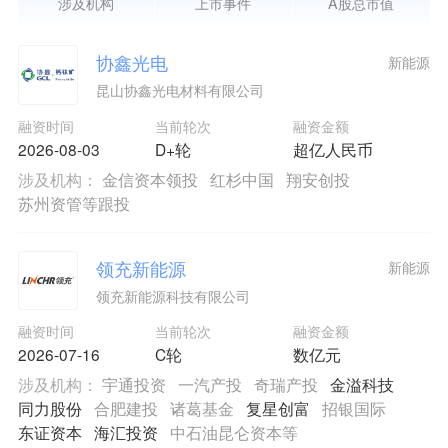
涉及机构
上市事件
A股总市值
协鑫光电
新能源
昆山协鑫光电材料有限公司
融资时间
当前轮次
融资金额
2026-08-03
D+轮
超亿人民币
涉及机构：
金信资本领投
红杉中国
翔安创投
苏州资管等跟投
领充新能源
新能源
领充新能源科技有限公司
融资时间
当前轮次
融资金额
2026-07-16
C轮
数亿元
涉及机构：
宇通投资
一汽产投
奇瑞产投
金溢科技
同力股份
合肥建投
诸葛基金
复星创富
招银国际
东证资本
海汇投资
中石油昆仑资本等