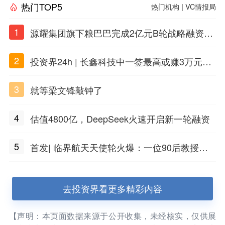
热门TOP5
热门机构
|
VC情报局
1
源耀集团旗下粮巴巴完成2亿元B轮战略融资，
衢州国资入局共筑农牧数字产业新生态
2
投资界24h | 长鑫科技中一签最高或赚3万元；
DeepSeek准备明年上市；合肥产投设立50亿
3
就等梁文锋敲钟了
兴质新域基金
4
估值4800亿，DeepSeek火速开启新一轮融资
5
首发| 临界航天天使轮火爆：一位90后教授用A
I造火箭
去投资界看更多精彩内容
【声明：本页面数据来源于公开收集，未经核实，仅供展