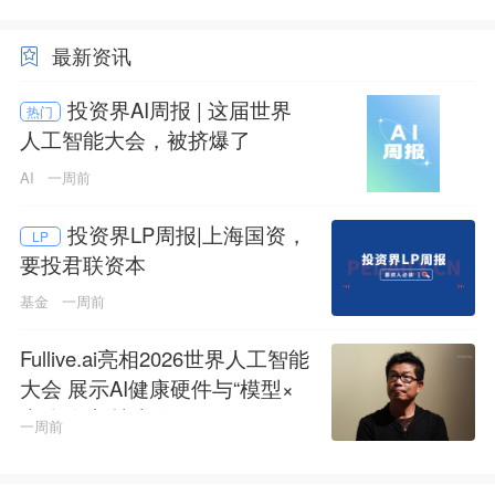
最新资讯
投资界AI周报 | 这届世界
热门
人工智能大会，被挤爆了
AI
一周前
投资界LP周报|上海国资，
LP
要投君联资本
基金
一周前
Fullive.ai亮相2026世界人工智能
大会 展示AI健康硬件与“模型×
本体”创新技术路径
一周前