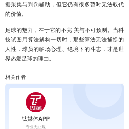
据采集与判罚辅助，但它仍有很多暂时无法取代
的价值。
足球的魅力，在于它的不完 美与不可预测。当科
技试图用算法解构一切时，那些算法无法捕捉的
人性，球员的临场心理、绝境下的斗志，才是世
界热爱足球的理由。
相关作者
钛媒体APP
专业无止境