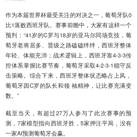
作为本届世界杯最受关注的对决之一，葡萄牙队0
比1落败西班牙队。赛事前瞻中，大家有这样一个
预判：“41岁的C罗与18岁的亚马尔同场竞技，葡
萄牙老将居多、晋级之路磕磕绊绊，西班牙整体
年轻、体能充沛；战术逻辑上，西班牙靠4-3-3传
控体系掌握比赛节奏，葡萄牙采取4-2-3-1稳守反
击策略。综合下来，西班牙整体状态略占上风，
葡萄牙因C罗的队长和领 袖精神，让比赛充满变
数。”
截至当天，有超过27万人参与了此次赛事的预
测，7家模型指向西班牙胜，5家押注平局，没有
一家AI预测葡萄牙会赢。