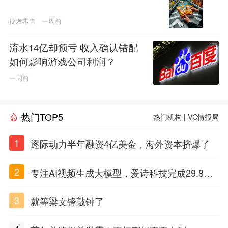
批发零售
一周前
流水14亿却预亏 收入确认错配
如何影响游戏公司利润？
一周前
热门TOP5
热门机构
|
VC情报局
1
逐际动力半年融资4亿美金，海外资本挤爆了
2
专注AI视频生成大模型，爱诗科技完成29.8亿
元C轮融资
3
就等梁文锋敲钟了