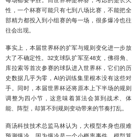
性，一个杯赛可能只有七到八场比赛，不能把全
部精力都投入到小组赛的每一场，很多爆冷也往
往会出现。
事实上，本届世界杯的扩军与规则变化进一步放
大了不确定性。32支球队扩军至48支，佛得角、
库拉索等首次参赛的球队进入世界杯，它们的历
史数据几乎为零，AI的训练集里根本没有这些对
手。同时，本届世界杯还将原本上下半场的规则
调整为四小节，这意味着算法会算到战术、体
能、阵型，却算不到规则变动带来的节奏打乱。
商汤科技技术总监马林认为，大模型本身也很难
预测爆冷，因为爆冷是一个小概率事件，模型算