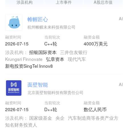
涉及机构
上市事件
A股总市值
帷幄匠心
AI
杭州帷幄未来科技有限公司
融资时间
当前轮次
融资金额
2026-07-15
C++轮
4000万美元
涉及机构：
招银国际资本
三井住友银行
Krungsri Finnovate
弘章资本
现代汽车
新电投资SingTel Innov8
面壁智能
AI
北京面壁智能科技有限责任公司
融资时间
当前轮次
融资金额
2026-07-15
D++轮
数亿人民币
涉及机构：
国家级基金
央企
汽车制造商等各类产业方
知名财务投资人