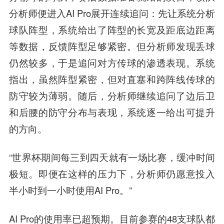
分析师便进入AI Pro展开连续追问：先让系统分析
球队阵型，系统给出了阵型的长宽及距底边距离
等数据，反馈阵型足够紧密。但分析师发现丢球
仍然较多，于是追问对方传球的渗透表现。系统
指出，虽然阵型紧密，但对直塞和跨阵线传球的
防守较为薄弱。随后，分析师继续追问了边后卫
和后腰的防守分布与表现，系统逐一给出可提升
的方向。
“世界杯期间每三到四天就有一场比赛，缓冲时间
极短。即便在这样的压力下，分析师仍愿意投入
半小时到一小时使用AI Pro。”
AI Pro的使用率已超预期。目前参赛的48支球队都