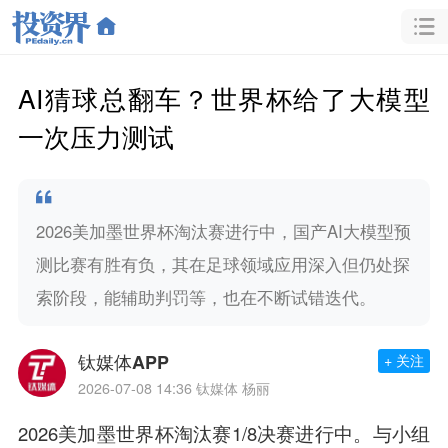
AI猜球总翻车？世界杯给了大模型
一次压力测试
2026美加墨世界杯淘汰赛进行中，国产AI大模型预
测比赛有胜有负，其在足球领域应用深入但仍处探
索阶段，能辅助判罚等，也在不断试错迭代。
钛媒体APP
+ 关注
2026-07-08 14:36
钛媒体 杨丽
2026美加墨世界杯淘汰赛1/8决赛进行中。与小组