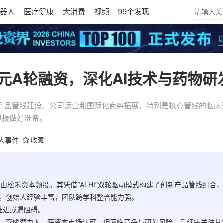
器人
医疗健康
大消费
视频
99个发现
元A轮融资，深化AI技术与药物研
产品管线建设、公司运营和国际化商务拓展，特别是核心管线的临床开
申报做好准备。
大事件
收藏
，由松禾资本领投。其凭借“AI HI”双轮驱动模式构建了创新产品管线组
。创始人经验丰富，团队跨学科整合能力强。
推进或遇阻碍。
势，管线潜力大，获资本市场认可。但面临竞争与研发风险，后续需关注其