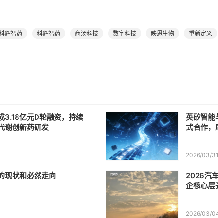
科辉智药
科辉智药
商汤科技
数字科技
映恩生物
重新定义
3.18亿元D轮融资，持续
英矽智能
代谢创新药研发
式合作，
2026/03/3
酷的现状和必然走向
2026汽
企核心层
2026/03/0