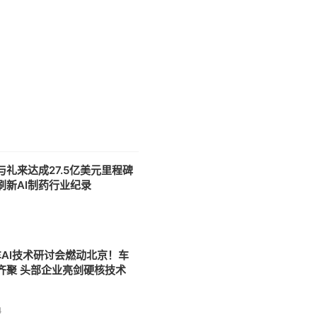
与礼来达成27.5亿美元里程碑
刷新AI制药行业纪录
1
车AI技术研讨会燃动北京！车
齐聚 头部企业亮剑硬核技术
4