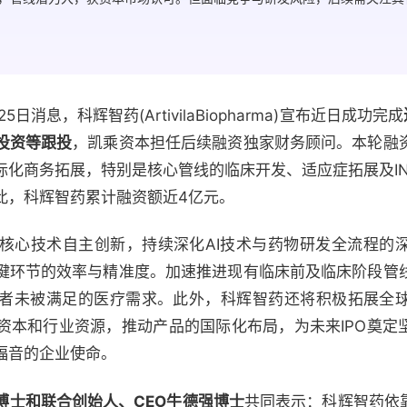
月25日消息，科辉智药(ArtivilaBiopharma)宣布近日成功完成
投资等跟投
，凯乘资本担任后续融资独家财务顾问。本轮融
化商务拓展，特别是核心管线的临床开发、适应症拓展及IN
此，科辉智药累计融资额近4
亿元。
核心技术自主创新，持续深化AI技术与药物研发全流程的
键环节的效率与精准度。加速推进现有临床前及临床阶段管
者未被满足的医疗需求。此外，科辉智药还将积极拓展全
资本和行业资源，推动产品的国际化布局，为未来IPO奠定坚
福音的企业使命。
博士和联合创始人、CEO牛德强博士
共同表示：科辉智药依