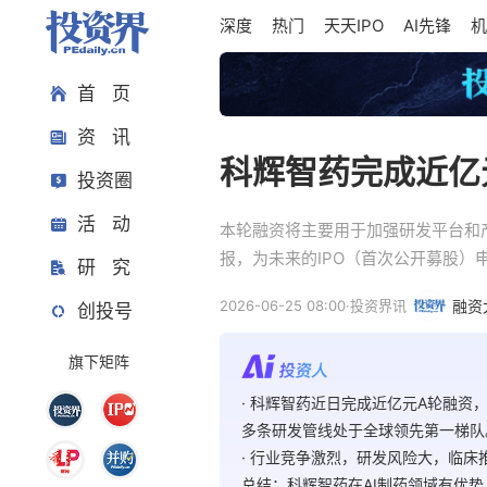
深度
热门
天天IPO
AI先锋
机
首 页
资 讯
科辉智药完成近亿
投资圈
活 动
本轮融资将主要用于加强研发平台和
报，为未来的IPO（首次公开募股）
研 究
2026-06-25 08:00
·
投资界讯
融资
创投号
旗下矩阵
· 科辉智药近日完成近亿元A轮融资
多条研发管线处于全球领先第一梯队
· 行业竞争激烈，研发风险大，临床
总结：科辉智药在AI制药领域有优