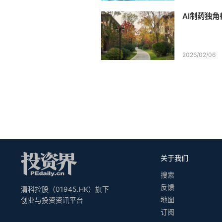
AI制药独角
2026/02/06
关于我们
搜索
反馈
清科控股（01945.HK）旗下
地图
创业与投资资讯平台
订阅