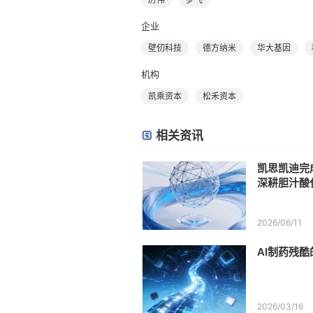
企业
壁仞科技
德方纳米
华大基因
机构
凯乘资本
松禾资本
相关资讯
凯思凯迪完成
深耕胆汁酸
2026/06/11
AI制药残
2026/03/16