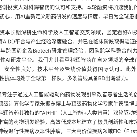
感谢投资人对科辉智药的认可和支持。本轮融资将加速我们
的初心，用AI重新定义新药研发的速度与精度，早日为全球患
资本长期深耕生命科学及人工智能交叉领域，坚定看好AI
AIDD平台与产业经验深度融合、并已在临床阶段取得验证
年跨国药企及Biotech研发管理经验，团队跨学科整合能
AI研发平台。我们尤其看重科辉智药在自免领域的全球首创
据优异，安全性良好，技术平台及管线价值获得国际认可。此
异性抗体均处于全球第一梯队，多条管线具备BD出海潜力。
是一家专注于通过人工智能驱动的药物发现引擎改善患者生活的
顶级计算化学专家朱振东博士与顶级药物化学专家牛德强博
科辉智药其独特的“AI+HI”（人工智能+人类智慧）双轮驱
队丰富的药物研发经验，高效低成本地建立了极具创新性和市
行性疾病及恶性肿瘤，三大高价值疾病领域FIC（First-in-C