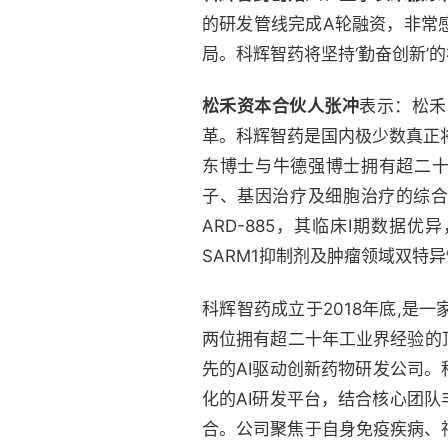
的研发管线完成A轮融资，非常
局。科辉智药将坚持‘勤奋创新’
松禾资本合伙人张冲
表示：松禾
革。科辉智药是国内极少数真正将
东博士与牛德强博士拥有超二十
子、基因治疗及细胞治疗的综合性
ARD-885，其临床I期数
SARM1抑制剂及肿瘤领域双特
科辉智药成立于2018年底,
两位拥有超二十年工业界经验的
先的AI驱动创新药物研发公司。
化的AI研发平台，结合核心团
合。公司聚焦于自身免疫疾病、神经退