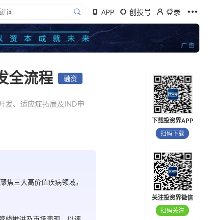
创投号
登录
APP
发全流程
融资
发、适应症拓展及IND申
下载投资界APP
扫码下载
合，聚焦三大高价值疾病领域，
关注投资界微信
扫码关注
管线推进及市场表现，以评