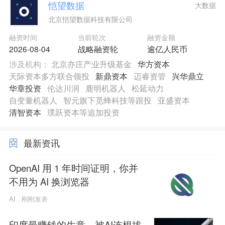
恺望数据
大数据
北京恺望数据科技有限公司
融资时间
当前轮次
融资金额
2026-08-04
战略融资轮
逾亿人民币
涉及机构：
北京亦庄产业升级基金
华方资本
天际资本多方联合领投
新鼎资本
迈睿资管
兴华鼎立
华章投资
伦达川润
鹿明机器人
松延动力
自变量机器人
智元旗下觅蜂科技等跟投
亚盛资本
清智资本
璞跃资本等追加投资
最新资讯
OpenAI 用 1 年时间证明，你并
不用为 AI 换浏览器
AI
刚刚发表
印度最赚钱的生意，被AI连根拔