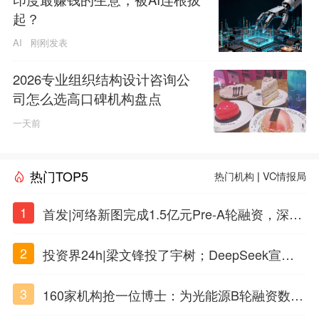
起？
AI
刚刚发表
2026专业组织结构设计咨询公
司怎么选高口碑机构盘点
一天前
热门TOP5
热门机构
|
VC情报局
1
首发|河络新图完成1.5亿元Pre-A轮融资，深耕i
PSC原创细胞技术
2
投资界24h|梁文锋投了宇树；DeepSeek宣布
大幅涨价；贝恩资本买下贡茶
3
160家机构抢一位博士：为光能源B轮融资数亿
元