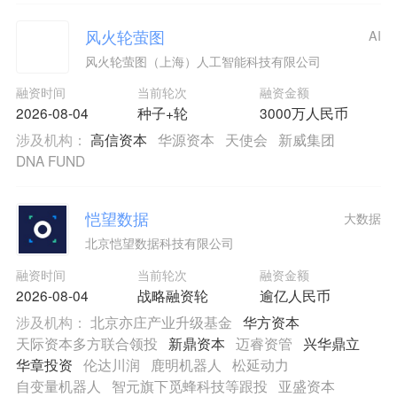
风火轮萤图
AI
风火轮萤图（上海）人工智能科技有限公司
融资时间
当前轮次
融资金额
2026-08-04
种子+轮
3000万人民币
涉及机构：
高信资本
华源资本
天使会
新威集团
DNA FUND
恺望数据
大数据
北京恺望数据科技有限公司
融资时间
当前轮次
融资金额
2026-08-04
战略融资轮
逾亿人民币
涉及机构：
北京亦庄产业升级基金
华方资本
天际资本多方联合领投
新鼎资本
迈睿资管
兴华鼎立
华章投资
伦达川润
鹿明机器人
松延动力
自变量机器人
智元旗下觅蜂科技等跟投
亚盛资本