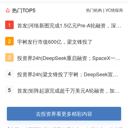
热门TOP5
热门机构
|
VC情报局
1
首发|河络新图完成1.5亿元Pre-A轮融资，深耕i
PSC原创细胞技术
2
宇树发行市值600亿，梁文锋投了
3
投资界24h|DeepSeek重启融资；SpaceX一夜
市值蒸发1.5万亿；上海国投，一举投7家GP
4
投资界24h|梁文锋投了宇树；DeepSeek宣布
大幅涨价；贝恩资本买下贡茶
5
首发|矩阵起源完成超千万美元A轮融资，加速
企业级AI基础设施研发
去投资界看更多精彩内容