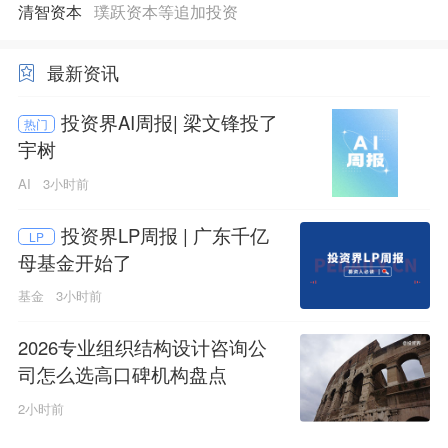
清智资本
璞跃资本等追加投资
最新资讯
投资界AI周报| 梁文锋投了
热门
宇树
AI
3小时前
投资界LP周报 | 广东千亿
LP
母基金开始了
基金
3小时前
2026专业组织结构设计咨询公
司怎么选高口碑机构盘点
2小时前