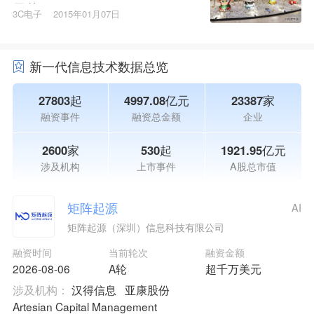
星苹果
3C电子
2015年01月07日
新一代信息技术数据总览
27803起
4997.08亿元
23387家
融资事件
融资总金额
企业
2600家
530起
1921.95亿元
涉及机构
上市事件
A股总市值
矩阵起源
AI
矩阵起源（深圳）信息科技有限公司
融资时间
当前轮次
融资金额
2026-08-06
A轮
超千万美元
涉及机构：
汉得信息
亚康股份
Artesian Capital Management