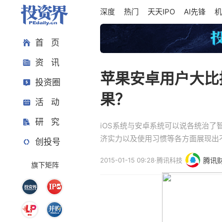
深度
热门
天天IPO
AI先锋
机
首 页
资 讯
苹果安卓用户大比
投资圈
果？
活 动
研 究
iOS系统与安卓系统可以说各统治
济实力以及使用习惯等各方面展现出
创投号
2015-01-15 09:28
·
腾讯科技
腾讯
旗下矩阵