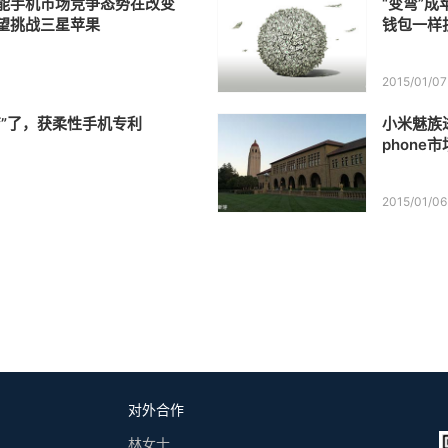
能手机市场竞争态势在改变
“变弯”成
望挑战三星苹果
钱包一样
2015/01/07
弯”了，获柔性手机专利
小米魅族
phone
2015/01/06
对外合作
林女士