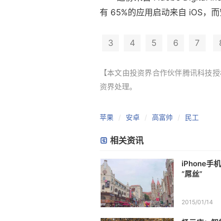
有 65%的应用启动来自 iOS
3
4
5
6
7
【本文由投资界合作伙伴腾讯科技授权发布
资界处理。
苹果
安卓
高富帅
民工
相关资讯
iPhone
“屌丝”
2015/01/14