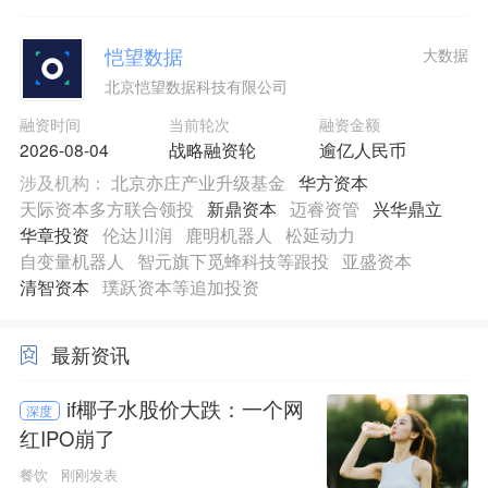
恺望数据
大数据
北京恺望数据科技有限公司
融资时间
当前轮次
融资金额
2026-08-04
战略融资轮
逾亿人民币
涉及机构：
北京亦庄产业升级基金
华方资本
天际资本多方联合领投
新鼎资本
迈睿资管
兴华鼎立
华章投资
伦达川润
鹿明机器人
松延动力
自变量机器人
智元旗下觅蜂科技等跟投
亚盛资本
清智资本
璞跃资本等追加投资
最新资讯
if椰子水股价大跌：一个网
深度
红IPO崩了
餐饮
刚刚发表