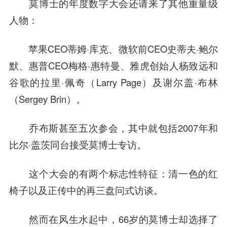
莫博士的年度数字大会还请来了其他重量级
人物：
苹果CEO蒂姆·库克、微软前CEO史蒂夫·
鲍尔
默
、惠普CEO梅格·惠特曼、
雅虎
创始人杨致远和
谷歌的拉里·佩奇（Larry Page）及谢尔盖·布林
（Sergey Brin）。
乔布斯甚至五次参会，其中就包括2007年和
比尔·盖茨同台接受莫博士专访。
这个大会的有两个标志性特征：清一色的红
椅子以及正传中的再三盘问式访谈。
然而在风生水起中，66岁的莫博士却选择了