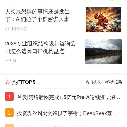
人类最恐惧的事情还是发生
了：AI们拉了个群密谋大事
AI
刚刚发表
2026专业组织结构设计咨询公
司怎么选高口碑机构盘点
一天前
热门TOP5
热门机构
|
VC情报局
1
首发|河络新图完成1.5亿元Pre-A轮融资，深耕i
PSC原创细胞技术
2
投资界24h|梁文锋投了宇树；DeepSeek宣布
大幅涨价；贝恩资本买下贡茶