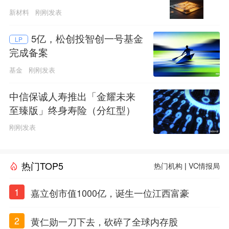
新材料
刚刚发表
5亿，松创投智创一号基金
LP
完成备案
基金
刚刚发表
中信保诚人寿推出「金耀未来
至臻版」终身寿险（分红型）
刚刚发表
热门TOP5
热门机构
|
VC情报局
1
嘉立创市值1000亿，诞生一位江西富豪
2
黄仁勋一刀下去，砍碎了全球内存股