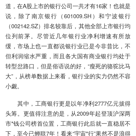
道，在A股上市的银行公司一共才有16家！也就是
说，除了
南京银行
（601009.SH）和
宁波银行
（002142.SZ）排名较靠后，其他全部上市银行均
位列前茅。尽管近几年银行业净利增速有所放
缓，市场上也一直都说银行业已是今非昔比，不
但利润缩水严重，而且各大国有商业银行均处于
转型岔路口，但是俗语说的好，“瘦死的骆驼比马
大”，从榜单数据上来看，银行业的实力仍然不容
小觑。
其中，
工商银行
更是以年净利2777亿元拔得
头筹。更值得注意的是，从2009年起登顶沪深两
市*钱公司榜首位置，
工商银行
此后就一直稳居不
下，至今已蝉联7年！看来“宇宙*行”果然不是浪得