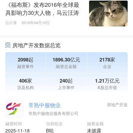
《福布斯》发布2016年全球最
具影响力30大人物，马云汪涛
王健林等4位中国企业家上榜
云计算
2016年04月15日
房地产开发数据总览
2098起
1896.30亿元
2178家
融资事件
融资总金额
企业
406家
240起
1.21万亿元
涉及机构
上市事件
A股总市值
常熟中服物业
房地产开发
常熟中服物业服务有限公司
融资时间
当前轮次
融资金额
2025-11-18
B轮
未披露