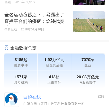
金融
2018年01月16日
全名运动喧嚣之下，暴露出了
直播平台们的疾病：烧钱找突
破口
体育运动
2018年01月16日
金融数据总览
8185起
1.92万亿元
7070家
融资事件
融资总金额
企业
1571家
413起
20.03万亿元
涉及机构
上市事件
A股总市值
白鸽在线
保险
白鸽在线（厦门）数字科技股份有限公司