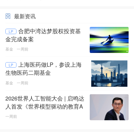
最新资讯
合肥中湾达梦股权投资基
LP
金完成备案
基金
一周前
上海医药做LP，参设上海
LP
生物医药二期基金
基金
一周前
2026世界人工智能大会 | 启鸣达
人首发《世界模型驱动的教育A
GI白皮书》
一周前