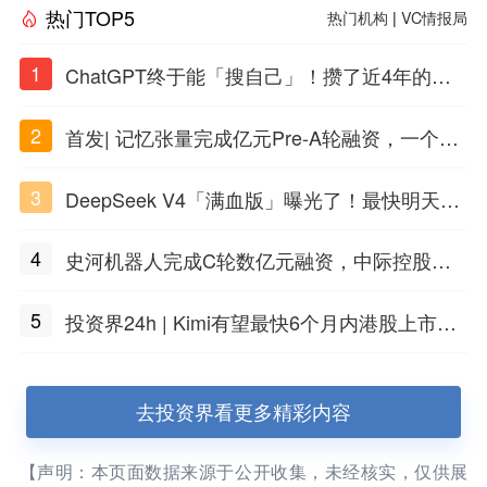
热门TOP5
热门机构
|
VC情报局
1
ChatGPT终于能「搜自己」！攒了近4年的对
话，一键翻出
2
首发| 记忆张量完成亿元Pre-A轮融资，一个上
海团队火了
3
DeepSeek V4「满血版」曝光了！最快明天发
布
4
史河机器人完成C轮数亿元融资，中际控股领
投
5
投资界24h | Kimi有望最快6个月内港股上市；
任泽平回应解散VIP群；中际旭创又要IPO了
去投资界看更多精彩内容
【声明：本页面数据来源于公开收集，未经核实，仅供展