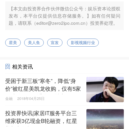
【本文由投资界合作伙伴微信公众号：娱乐资本论授权
发布，本平台仅提供信息存储服务。】如有任何疑问
题，请联系（editor@zero2ipo.com.cn）投资界处理。
星美
美人鱼
宣发
影视视频行业
相关资讯
受困于新三板“寒冬”，降低“身
价”被红星美凯龙收购，仅有5家
影院的德纳影业有何魅力？
金融
2018年04月25日
投资界快讯|家居IT服务平台三
维家获3亿现金B轮融资，红星
美凯龙领投