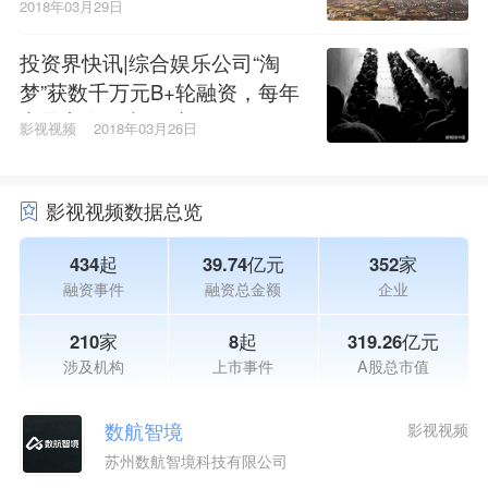
2018年03月29日
投资界快讯|综合娱乐公司“淘
梦”获数千万元B+轮融资，每年
出品宣发网大150部
影视视频
2018年03月26日
影视视频数据总览
434起
39.74亿元
352家
融资事件
融资总金额
企业
210家
8起
319.26亿元
涉及机构
上市事件
A股总市值
数航智境
影视视频
苏州数航智境科技有限公司