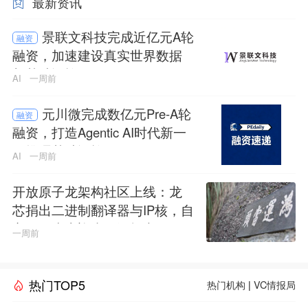
最新资讯
景联文科技完成近亿元A轮
融资
融资，加速建设真实世界数据
与基础设施
AI
一周前
元川微完成数亿元Pre-A轮
融资
融资，打造Agentic AI时代新一
代推理基础设施
AI
一周前
开放原子龙架构社区上线：龙
芯捐出二进制翻译器与IP核，自
主CPU生态迎来开源拐点
一周前
热门TOP5
热门机构
|
VC情报局