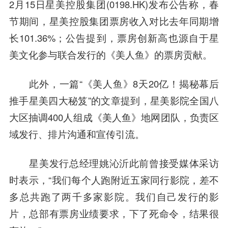
2月15日
星美控股
集团(0198.HK)发布公告称，春
节期间，星美控股集团票房收入对比去年同期增
长101.36%；公告提到，票房创新高也源自于
星
美文化
参与联合发行的《美人鱼》的票房贡献。
此外，一篇“《美人鱼》8天20亿！揭秘幕后
推手星美四大秘笈”的文章提到，星美影院全国八
大区抽调400人组成《美人鱼》地网团队，负责区
域发行、排片沟通和宣传引流。
星美发行总经理姚沁沂此前曾接受媒体采访
时表示，“我们每个人跑附近五家同行影院，差不
多总共跑了两千多家影院。我们自己发行的影
片，总部有票房业绩要求，下了死命令，结果很