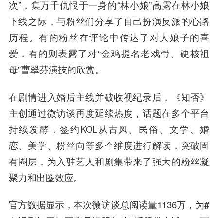
次”，集万千仇恨于一身的“林小娘”高露在林小娘
下线之际，与粉丝们分享了自己扮演反派的心路
历程。有的粉丝在评论中传达了对大娘子的喜
爱，有的则表露了对“金鸡提名老戏骨、硬核祖
母”曹翠芬演技的欣赏。
在剧情进入婚后主线并破收视纪录后，《知否》
主创通过微访谈再度延续热度，话题在多个平台
持续发酵，签约KOL从古风、民俗、文学、婚
恋、美学、粉丝向等
多个维度进行解读，突破固
有圈层，为入驻艺人和剧集带来了强大的粉丝凝
聚力和出圈效应。
官方数据显示，本次微访谈总阅读量1136万，
为#