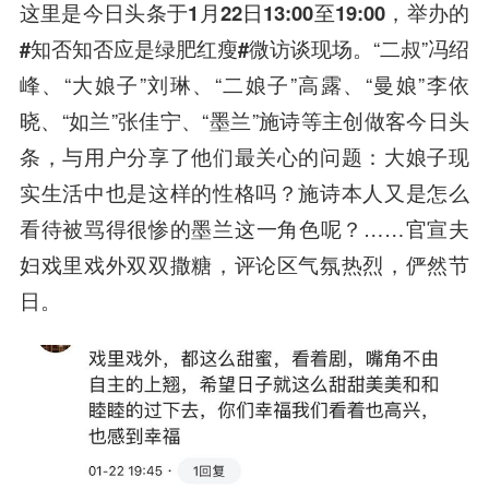
这里是今日头条于1月22日13:00至19:00，举办的
#知否知否应是绿肥红瘦#微访谈现场。
“二叔”冯绍
峰、“大娘子”刘琳、“二娘子”高露、“曼娘”李依
晓、“如兰”张佳宁、“墨兰”施诗等主创做客今日头
条，与用户分享了他们最关心的问题：大娘子现
实生活中也是这样的性格吗？施诗本人又是怎么
看待被骂得很惨的墨兰这一角色呢？……官宣夫
妇戏里戏外双双撒糖，评论区气氛热烈，俨然节
日。