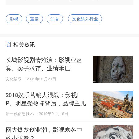
影视
宣发
知否
文化娱乐行业
相关资讯
长城影视剧情难演：影视业落
寞、卖子求存、业绩承压
文化娱乐
2019年01月21日
2018娱乐营销大混战：影视I
P、明星受热捧背后，品牌主几
家欢喜几家愁？
新一代信息技术
2019年01月18日
网大爆发创业潮，影视寒冬中
的小暖春？