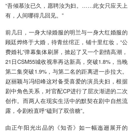
“吾倾慕汝已久，愿聘汝为妇。……此女只应天上
有，人间哪得几回见。”
前几日，一身大绿婚服的明兰与一身大红婚服的
顾廷烨终于大婚，待青丝绾正，铺十里红妆，“公
费婚礼”弹幕集体刷屏，掀起了又一个剧情高潮，
21日CSM55城收视率再达新高，突破1.8%，当晚
第二集突破1.9%，与第二名的距离进一步拉大。
赵丽颖与冯绍峰这对备受喜爱的演员夫妇，根据
剧中角色关系，对官配CP进行了层次渐进的二次
创作。而两人在现实生活中的默契在剧中自然流
露，令剧粉直呼“磕到了双倍糖”。
由正午阳光出品的《知否》如一幅迤逦展开的