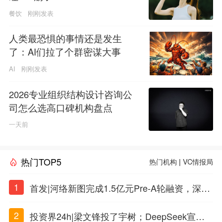
餐饮
刚刚发表
人类最恐惧的事情还是发生
了：AI们拉了个群密谋大事
AI
刚刚发表
2026专业组织结构设计咨询公
司怎么选高口碑机构盘点
一天前
热门TOP5
热门机构
|
VC情报局
1
首发|河络新图完成1.5亿元Pre-A轮融资，深耕i
PSC原创细胞技术
2
投资界24h|梁文锋投了宇树；DeepSeek宣布