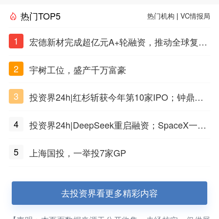
热门TOP5
热门机构
|
VC情报局
1
宏德新材完成超亿元A+轮融资，推动全球复合
材料工程化应用
2
宇树工位，盛产千万富豪
3
投资界24h|红杉斩获今年第10家IPO；钟鼎投
出一个千亿IPO；SpaceX腰斩，马斯克财富缩
4
投资界24h|DeepSeek重启融资；SpaceX一夜
水
市值蒸发1.5万亿；上海国投，一举投7家GP
5
上海国投，一举投7家GP
去投资界看更多精彩内容