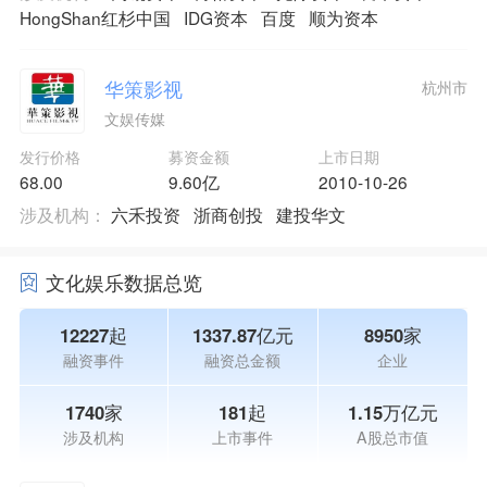
HongShan红杉中国
IDG资本
百度
顺为资本
华策影视
杭州市
文娱传媒
发行价格
募资金额
上市日期
68.00
9.60亿
2010-10-26
涉及机构：
六禾投资
浙商创投
建投华文
文化娱乐数据总览
12227起
1337.87亿元
8950家
融资事件
融资总金额
企业
1740家
181起
1.15万亿元
涉及机构
上市事件
A股总市值