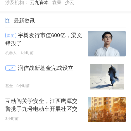
涉及机构：
云九资本
袁菁
少云
最新资讯
宇树发行市值600亿，梁文
深度
锋投了
机器人
1小时前
润信战新基金完成设立
LP
基金
2小时前
互动闯关学安全，江西鹰潭交
警携手九号电动车开展社区交
通安全科普活动
3小时前