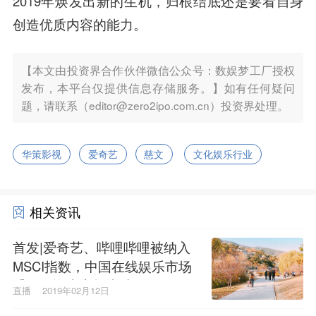
2019年焕发出新的生机，归根结底还是要看自身
创造优质内容的能力。
【本文由投资界合作伙伴微信公众号：数娱梦工厂授权
发布，本平台仅提供信息存储服务。】如有任何疑问
题，请联系（editor@zero2ipo.com.cn）投资界处理。
华策影视
爱奇艺
慈文
文化娱乐行业
相关资讯
首发|爱奇艺、哔哩哔哩被纳入
MSCI指数，中国在线娱乐市场
受国际资本市场青睐
直播
2019年02月12日