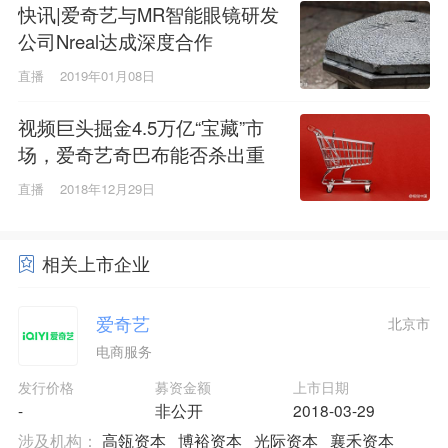
快讯|爱奇艺与MR智能眼镜研发
公司Nreal达成深度合作
直播
2019年01月08日
视频巨头掘金4.5万亿“宝藏”市
场，爱奇艺奇巴布能否杀出重
围？
直播
2018年12月29日
相关上市企业
爱奇艺
北京市
电商服务
发行价格
募资金额
上市日期
-
非公开
2018-03-29
涉及机构：
高瓴资本
博裕资本
光际资本
襄禾资本