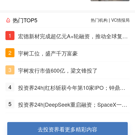
热门TOP5
热门机构
|
VC情报局
1
宏德新材完成超亿元A+轮融资，推动全球复合
材料工程化应用
2
宇树工位，盛产千万富豪
3
宇树发行市值600亿，梁文锋投了
4
投资界24h|红杉斩获今年第10家IPO；钟鼎投
出一个千亿IPO；SpaceX腰斩，马斯克财富缩
5
投资界24h|DeepSeek重启融资；SpaceX一夜
水
市值蒸发1.5万亿；上海国投，一举投7家GP
去投资界看更多精彩内容