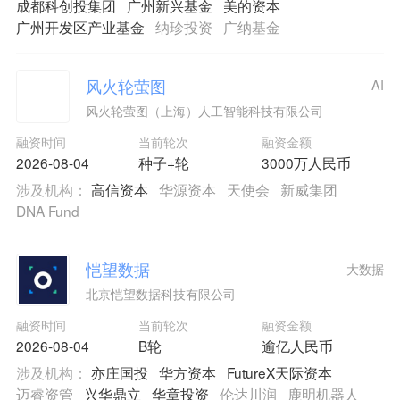
成都科创投集团
广州新兴基金
美的资本
广州开发区产业基金
纳珍投资
广纳基金
风火轮萤图
AI
风火轮萤图（上海）人工智能科技有限公司
融资时间
当前轮次
融资金额
2026-08-04
种子+轮
3000万人民币
涉及机构：
高信资本
华源资本
天使会
新威集团
DNA Fund
恺望数据
大数据
北京恺望数据科技有限公司
融资时间
当前轮次
融资金额
2026-08-04
B轮
逾亿人民币
涉及机构：
亦庄国投
华方资本
FutureX天际资本
迈睿资管
兴华鼎立
华章投资
伦达川润
鹿明机器人