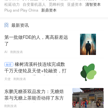
松延动力
自变量机器人
觅蜂科技
亚盛资本
清智资本
Plug and Play China
新鼎资本
最新资讯
第一批做FDE的人，离高薪差远
了
AI
刚刚发表
橡树清溪科技连续完成数
融资
千万天使轮及天使+轮融资，打
造人形机器人通用系统及应用
天使
刚刚发表
平台
东鹏无糖茶双品发力：无糖焙
茶与无糖上茶能否动得了东方
树叶的茶饮江山
刚刚发表