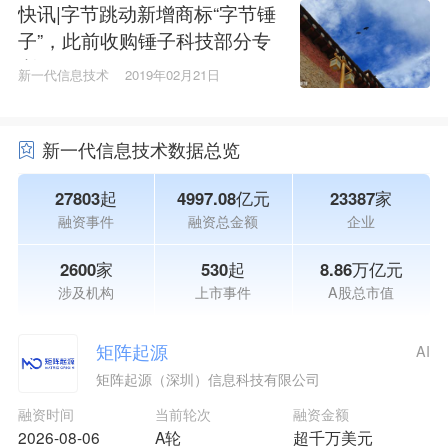
快讯|字节跳动新增商标“字节锤
子”，此前收购锤子科技部分专
利
新一代信息技术
2019年02月21日
新一代信息技术数据总览
27803起
4997.08亿元
23387家
融资事件
融资总金额
企业
2600家
530起
8.86万亿元
涉及机构
上市事件
A股总市值
矩阵起源
AI
矩阵起源（深圳）信息科技有限公司
融资时间
当前轮次
融资金额
2026-08-06
A轮
超千万美元