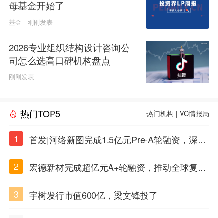
母基金开始了
基金
刚刚发表
2026专业组织结构设计咨询公
司怎么选高口碑机构盘点
刚刚发表
热门TOP5
热门机构
|
VC情报局
1
首发|河络新图完成1.5亿元Pre-A轮融资，深耕i
PSC原创细胞技术
2
宏德新材完成超亿元A+轮融资，推动全球复合
材料工程化应用
3
宇树发行市值600亿，梁文锋投了