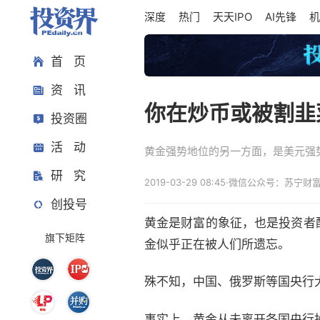
深度
热门
天天IPO
AI先锋
机
首 页
资 讯
你在炒币或被割韭
投资圈
活 动
黄金强势地位的另一方面，是美元强
研 究
2019-03-29 08:45
·
微信公众号：苏宁财
创投号
黄金是财富的象征，也是投资者
旗下矩阵
金似乎正在被人们所遗忘。
殊不知，中国、俄罗斯等国央行
事实上，黄金从未离开各国央行