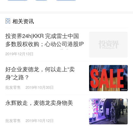
相关资讯
投资界24h|KKR 完成雷士中国
多数股权收购；心动公司港股IP
O；无法卖身BAT的创业者
2019年12月13日
好企业麦德龙，何以走上“卖
身”之路？
批发零售
2019年10月30日
永辉败走，麦德龙卖身物美
批发零售
2019年10月12日