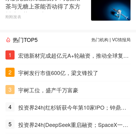
茶与无糖上茶能否动得了东方
树叶的茶饮江山
刚刚发表
热门TOP5
热门机构
|
VC情报局
1
宏德新材完成超亿元A+轮融资，推动全球复合
材料工程化应用
2
宇树发行市值600亿，梁文锋投了
3
宇树工位，盛产千万富豪
4
投资界24h|红杉斩获今年第10家IPO；钟鼎投
出一个千亿IPO；SpaceX腰斩，马斯克财富缩
5
投资界24h|DeepSeek重启融资；SpaceX一夜
水
市值蒸发1.5万亿；上海国投，一举投7家GP