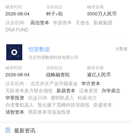
融资时间
当前轮次
融资金额
2026-08-04
种子+轮
3000万人民币
涉及机构：
高信资本
华源资本
天使会
新威集团
DNA FUND
恺望数据
大数据
北京恺望数据科技有限公司
融资时间
当前轮次
融资金额
2026-08-04
战略融资轮
逾亿人民币
涉及机构：
北京亦庄产业升级基金
华方资本
天际资本多方联合领投
新鼎资本
迈睿资管
兴华鼎立
华章投资
伦达川润
鹿明机器人
松延动力
自变量机器人
智元旗下觅蜂科技等跟投
亚盛资本
清智资本
璞跃资本等追加投资
最新资讯