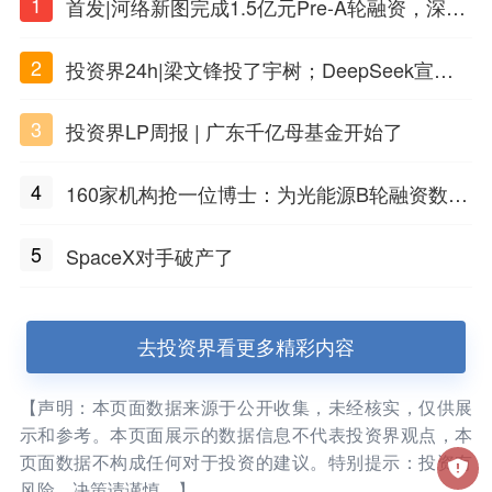
1
首发|河络新图完成1.5亿元Pre-A轮融资，深耕i
PSC原创细胞技术
2
投资界24h|梁文锋投了宇树；DeepSeek宣布
大幅涨价；贝恩资本买下贡茶
3
投资界LP周报 | 广东千亿母基金开始了
4
160家机构抢一位博士：为光能源B轮融资数亿
元
5
SpaceX对手破产了
去投资界看更多精彩内容
【声明：本页面数据来源于公开收集，未经核实，仅供展
示和参考。本页面展示的数据信息不代表投资界观点，本
页面数据不构成任何对于投资的建议。特别提示：投资有
风险，决策请谨慎。】