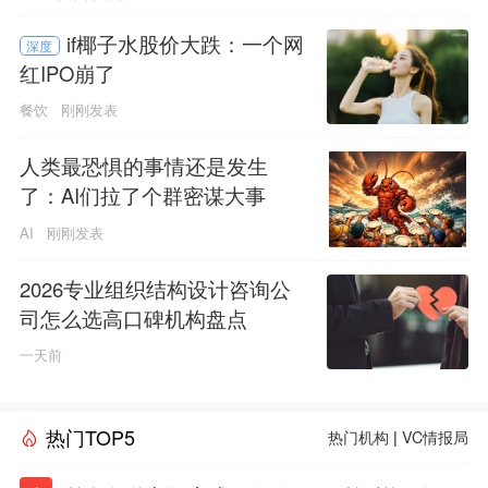
if椰子水股价大跌：一个网
深度
红IPO崩了
餐饮
刚刚发表
人类最恐惧的事情还是发生
了：AI们拉了个群密谋大事
AI
刚刚发表
2026专业组织结构设计咨询公
司怎么选高口碑机构盘点
一天前
热门TOP5
热门机构
|
VC情报局