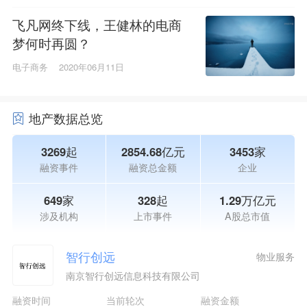
飞凡网终下线，王健林的电商
梦何时再圆？
电子商务
2020年06月11日
地产数据总览
3269起
2854.68亿元
3453家
融资事件
融资总金额
企业
649家
328起
1.29万亿元
涉及机构
上市事件
A股总市值
智行创远
物业服务
南京智行创远信息科技有限公司
融资时间
当前轮次
融资金额