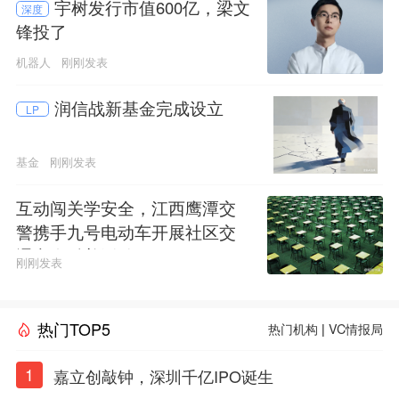
宇树发行市值600亿，梁文
深度
锋投了
机器人
刚刚发表
润信战新基金完成设立
LP
基金
刚刚发表
互动闯关学安全，江西鹰潭交
警携手九号电动车开展社区交
通安全科普活动
刚刚发表
热门TOP5
热门机构
|
VC情报局
1
嘉立创敲钟，深圳千亿IPO诞生