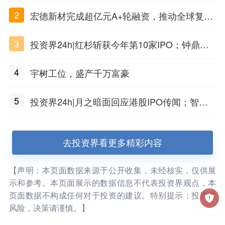
2
宏德新材完成超亿元A+轮融资，推动全球复合
材料工程化应用
3
投资界24h|红杉斩获今年第10家IPO；钟鼎投
出一个千亿IPO；SpaceX腰斩，马斯克财富缩
4
宇树工位，盛产千万富豪
水
5
投资界24h|月之暗面回应港股IPO传闻；智元
公布合伙人团队阵容；潮汕女首富又要敲钟了
去投资界看更多精彩内容
【声明：本页面数据来源于公开收集，未经核实，仅供展
示和参考。本页面展示的数据信息不代表投资界观点，本
页面数据不构成任何对于投资的建议。特别提示：投资有
风险，决策请谨慎。】