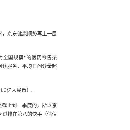
求，京东健
康顺
势再上一层
为全国规模*的医药零售渠
问诊服务，平均日问诊量超
.6亿人民币）。
单是截止到一季度的，所以京
至超过排在第八的快手（估值