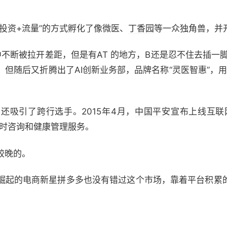
投资+流量”的方式孵化了像微医、
丁香园
等一众独角兽，并
中不断被拉开差距，但是有AT 的地方，B还是忍不住去插一脚
但随后又折腾出了AI创新业务部，品牌名称“灵医智惠”，用
还吸引了跨行选手。2015年4月，
中国平安
宣布上线互联
实时咨询和健康管理服务。
较晚的。
崛起的电商新星拼多多也没有错过这个市场，靠着平台积累