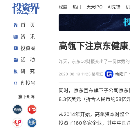
深度
热门
天天IPO
AI先锋
机
首 页
资 讯
高瓴下注京东健康
投资圈
活 动
昨天，京东Q2财报交出了一份优秀
研 究
2020-08-19 11:23
·
格隆汇
格隆汇
创投号
同时，京东宣布旗下子公司京东
旗下矩阵
8.3亿美元（折合人民币约58
从2014年开始，高瓴资本对
投资了160多家企业，其中中国企