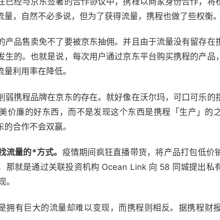
在已经与京东签署的合作协议中，携程以商家身份合作，将
流量，自然不必多说，但为了获得流量，携程也做了些权衡
的产品售卖免不了要被京东抽佣。并且由于流量没有留存在
发生的。也就是说，每次用户通过京东平台购买携程的产品
流量利用率在降低。
削弱携程品牌在京东的存在。就好像在沃尔玛，可口可乐的
美价廉的好东西，而不是发现这个东西是携程「生产」的
东的合作不会双赢。
找流量的*方式。
疫情期间疯狂直播带货，将产品打包低价
是通过关联投资机构 Ocean Link 向 58 同城提出私
体现。
的就是拥有巨大的流量却难以变现，而携程则相反。据携程财