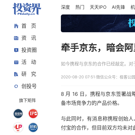
深度
热门
天天IPO
AI先锋
机
首 页
资 讯
牵手京东，暗会阿
投资圈
活 动
如今携程与京东的合作已经敲定。对
研 究
2020-08-20 07:51
·
微信公众号：极客公
创投号
8 月 16 日，携程与京东签
旗下矩阵
备市场竞争力的产品价格。
与此同时，有消息称携程创始人
付宝
的合作，但目前双方均未对