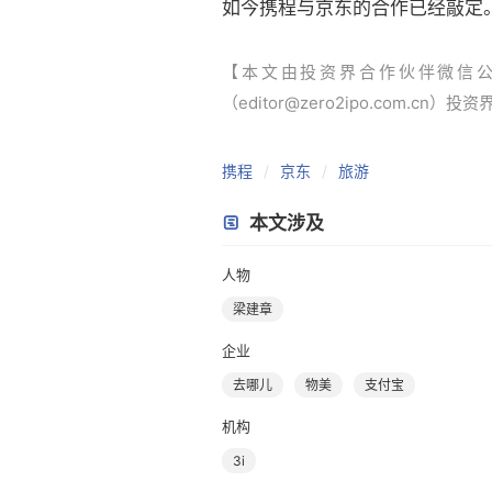
如今携程与京东的合作已经敲定
【本文由投资界合作伙伴微信
（editor@zero2ipo.com.cn）投
携程
京东
旅游
本文涉及
人物
梁建章
企业
去哪儿
物美
支付宝
机构
3i