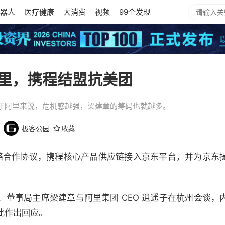
器人
医疗健康
大消费
视频
99个发现
里，携程结盟抗美团
于阿里来说，危机感越强，梁建章的筹码也就越多。
园
极客公园
收藏
署战略合作协议，携程核心产品供应链接入京东平台，并为京
、董事局主席梁建章与阿里集团 CEO 逍遥子在杭州会谈，
此作出回应。