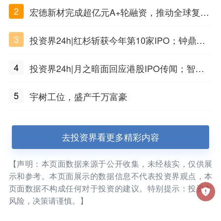
2
宏德新材完成超亿元A+轮融资，推动全球复合
材料工程化应用
3
投资界24h|红杉斩获今年第10家IPO；钟鼎投
出一个千亿IPO；SpaceX腰斩，马斯克财富缩
4
投资界24h|月之暗面回应港股IPO传闻；智元
水
公布合伙人团队阵容；潮汕女首富又要敲钟了
5
宇树工位，盛产千万富豪
去投资界看更多精彩内容
【声明：本页面数据来源于公开收集，未经核实，仅供展
示和参考。本页面展示的数据信息不代表投资界观点，本
页面数据不构成任何对于投资的建议。特别提示：投资有
风险，决策请谨慎。】