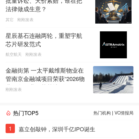
批量诉讼、天价索赔，谁在把
法律做成生意？
其它
刚刚发表
星辰基石连融两轮，重塑宇航
芯片研发范式
航空航天
刚刚发表
金融街第 一太平戴维斯物业在
管南京金融城项目荣获“2026物
业服务行业示范基地”称号
刚刚发表
热门TOP5
热门机构
|
VC情报局
1
嘉立创敲钟，深圳千亿IPO诞生