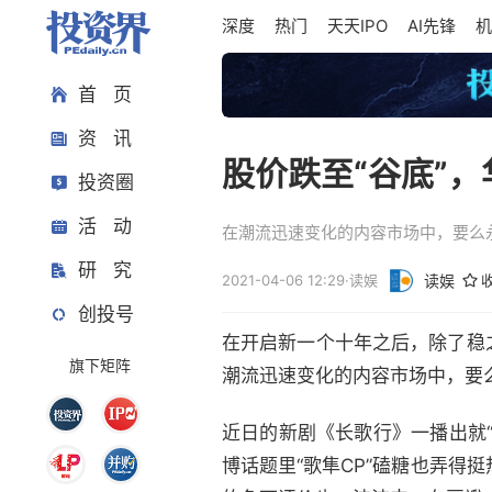
深度
热门
天天IPO
AI先锋
机
首 页
资 讯
股价跌至“谷底”
投资圈
活 动
在潮流迅速变化的内容市场中，要么
研 究
2021-04-06 12:29
·
读娱
读娱
创投号
在开启新一个十年之后，除了稳
旗下矩阵
潮流迅速变化的内容市场中，要
近日的新剧《长歌行》一播出就“
博话题里“歌隼CP”磕糖也弄得挺