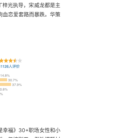
丁梓光执导，宋威龙都是主
狗血恋爱套路而暴跌。华策
是幸福》30+职场女性和小