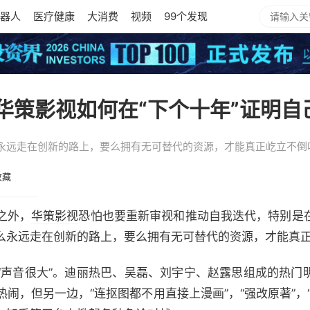
器人
医疗健康
大消费
视频
99个发现
，华策影视如何在“下个十年”证明自
永远走在创新的路上，要么拥有无可替代的资源，才能真正屹立不倒
收藏
之外，
华策影视
恐怕也要重新审视和推动自我迭代，特别是
么永远走在创新的路上，要么拥有无可替代的资源，才能真
声音很大”。迪丽热巴、
吴磊
、
刘宇
宁、赵露思组成的热门
热闹，但另一边，“连抠图都不用直接上漫画”，“强改原著”，