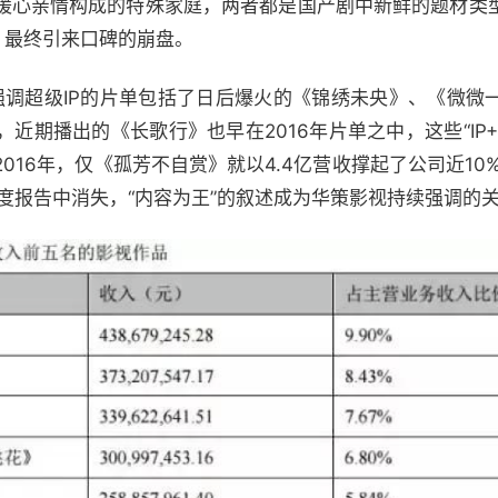
暖心亲情构成的特殊家庭，两者都是国产剧中新鲜的题材类
，最终引来口碑的崩盘。
战略，强调超级IP的片单包括了日后爆火的《锦绣未央》、《微
近期播出的《长歌行》也早在2016年片单之中，这些“IP
16年，仅《孤芳不自赏》就以4.4亿营收撑起了公司近10%
的年度报告中消失，“内容为王”的叙述成为华策影视持续强调的