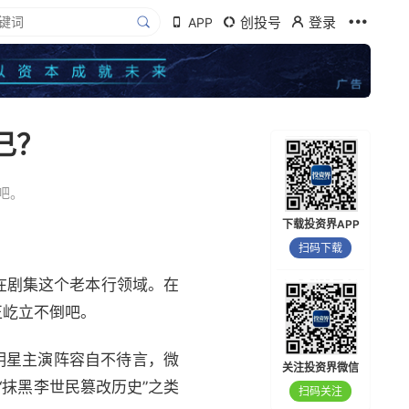
创投号
登录
APP
己？
吧。
下载投资界APP
扫码下载
在剧集这个老本行领域。在
正屹立不倒吧。
明星主演阵容自不待言，微
关注投资界微信
“抹黑李世民篡改历史”之类
扫码关注