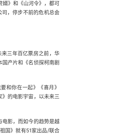
《赘婿》和《山河令》，都可
公司，停步不前的危机总会
未来三年百亿票房之前，华
本国产片和《名侦探柯南剧
我要和你在一起》《喜月》
家》的电影宇宙，以未来三
与电影，而如今的趋势是越
祖国》就有51家出品/联合