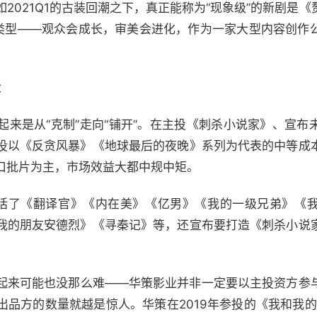
如2021Q1的古装回潮之下，真正能称为“现象级”的新剧是
新类型——观众会成长，审美会进化，作为一家大型内容创作
大
起来是从“克制”走向“铺开”。在主投《刺杀小说家》、宣布
投以《反贪风暴》《地球最后的夜晚》系列为代表的中等成
口批片为主，市场效益大都中规中矩。
括了《翻译官》《内在美》《亿男》《我的一级兄弟》《
我的朋友安德烈》《寻秦记》等，还宣布要打造《刺杀小说
起来可能也没那么难——华策影业并非一定要以主投资方参
品方的数量就越是惊人。华策在2019年参投的《我和我的