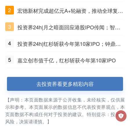
2
宏德新材完成超亿元A+轮融资，推动全球复合
材料工程化应用
3
投资界24h|月之暗面回应港股IPO传闻；智元
公布合伙人团队阵容；潮汕女首富又要敲钟了
4
投资界24h|红杉斩获今年第10家IPO；钟鼎投
出一个千亿IPO；SpaceX腰斩，马斯克财富缩
5
嘉立创市值千亿，红杉斩获今年第10家IPO
水
去投资界看更多精彩内容
【声明：本页面数据来源于公开收集，未经核实，仅供展
示和参考。本页面展示的数据信息不代表投资界观点，本
页面数据不构成任何对于投资的建议。特别提示：投资有
风险，决策请谨慎。】