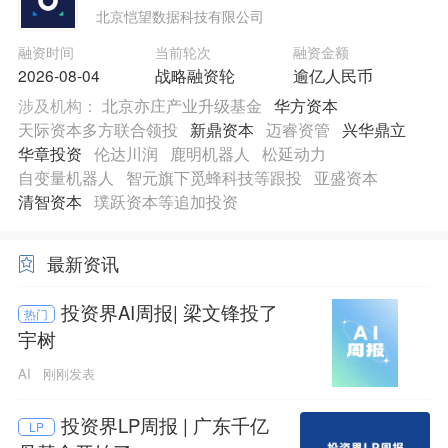
北京恺望数据科技有限公司
融资时间
当前轮次
融资金额
2026-08-04
战略融资轮
逾亿人民币
涉及机构：
北京亦庄产业升级基金
华方资本
天际资本多方联合领投
新鼎资本
迈睿资管
兴华鼎立
华章投资
伦达川润
鹿明机器人
松延动力
自变量机器人
智元旗下觅蜂科技等跟投
亚盛资本
清智资本
璞跃资本等追加投资
最新资讯
投资界AI周报| 梁文锋投了
热门
宇树
AI
刚刚发表
投资界LP周报 | 广东千亿
LP