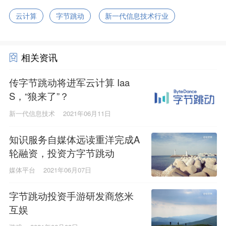
云计算
字节跳动
新一代信息技术行业
相关资讯
传字节跳动将进军云计算 Iaa
S，“狼来了”？
新一代信息技术
2021年06月11日
知识服务自媒体远读重洋完成A
轮融资，投资方字节跳动
媒体平台
2021年06月07日
字节跳动投资手游研发商悠米
互娱