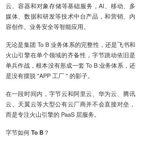
云、容器和对象存储等基础服务，AI、移动、多
媒体、数据和研发等技术中台产品，和营销、内
容创作、业务安全等智能应用。
无论是集团 To B 业务体系的完整性，还是飞书和
火山引擎在单个领域的齐备性，字节跳动依旧是
单兵作战，根本没有形成一套 To B 业务体系，还
是没有摆脱 "APP 工厂 " 的影子。
在一段时间内，字节云和阿里云、华为云、腾讯
云、天翼云等大型公有云厂商并不会直接对垒，
而是专注火山引擎的 PaaS 层服务。
字节如何 To B？