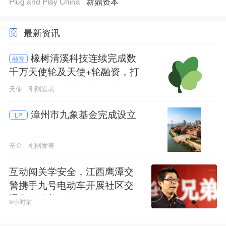
Plug and Play China
新鼎资本
最新资讯
橡树清溪科技连续完成数
融资
千万天使轮及天使+轮融资，打
造人形机器人通用系统及应用
天使
刚刚发表
平台
漳州市九象基金完成设立
LP
基金
刚刚发表
互动闯关学安全，江西鹰潭交
警携手九号电动车开展社区交
通安全科普活动
9小时前