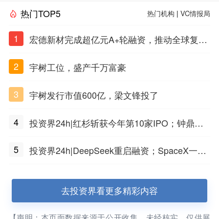
热门TOP5
热门机构
|
VC情报局
1
宏德新材完成超亿元A+轮融资，推动全球复合
材料工程化应用
2
宇树工位，盛产千万富豪
3
宇树发行市值600亿，梁文锋投了
4
投资界24h|红杉斩获今年第10家IPO；钟鼎投
出一个千亿IPO；SpaceX腰斩，马斯克财富缩
5
投资界24h|DeepSeek重启融资；SpaceX一夜
水
市值蒸发1.5万亿；上海国投，一举投7家GP
去投资界看更多精彩内容
【声明：本页面数据来源于公开收集，未经核实，仅供展