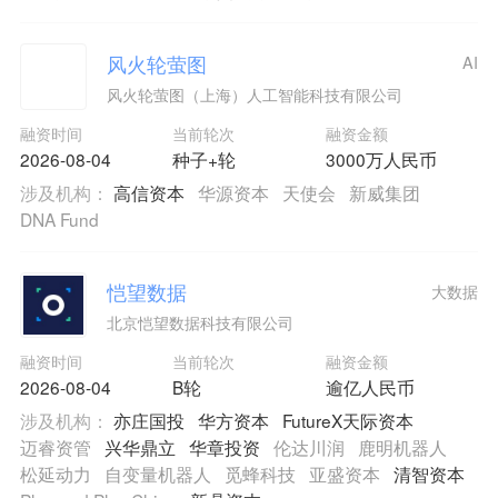
风火轮萤图
AI
风火轮萤图（上海）人工智能科技有限公司
融资时间
当前轮次
融资金额
2026-08-04
种子+轮
3000万人民币
涉及机构：
高信资本
华源资本
天使会
新威集团
DNA Fund
恺望数据
大数据
北京恺望数据科技有限公司
融资时间
当前轮次
融资金额
2026-08-04
B轮
逾亿人民币
涉及机构：
亦庄国投
华方资本
FutureX天际资本
迈睿资管
兴华鼎立
华章投资
伦达川润
鹿明机器人
松延动力
自变量机器人
觅蜂科技
亚盛资本
清智资本