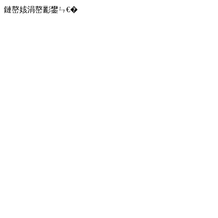
鏈嶅姟涓嶅彲鐢ㄣ€�