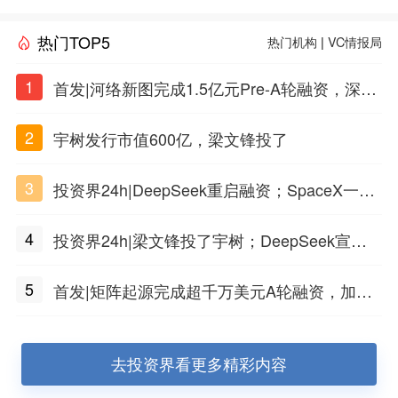
热门TOP5
热门机构
|
VC情报局
1
首发|河络新图完成1.5亿元Pre-A轮融资，深耕i
PSC原创细胞技术
2
宇树发行市值600亿，梁文锋投了
3
投资界24h|DeepSeek重启融资；SpaceX一夜
市值蒸发1.5万亿；上海国投，一举投7家GP
4
投资界24h|梁文锋投了宇树；DeepSeek宣布
大幅涨价；贝恩资本买下贡茶
5
首发|矩阵起源完成超千万美元A轮融资，加速
企业级AI基础设施研发
去投资界看更多精彩内容