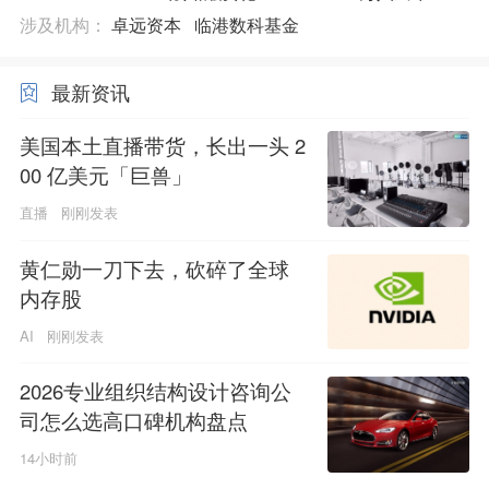
涉及机构：
卓远资本
临港数科基金
最新资讯
美国本土直播带货，长出一头 2
00 亿美元「巨兽」
直播
刚刚发表
黄仁勋一刀下去，砍碎了全球
内存股
AI
刚刚发表
2026专业组织结构设计咨询公
司怎么选高口碑机构盘点
14小时前