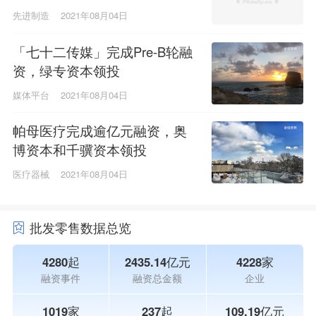
先进制造
2021年08月04日
「七十二传媒」完成Pre-B轮融
资，绿专资本领投
媒体平台
2021年08月04日
帕母医疗完成逾亿元融资，奥
博资本和千骥资本领投
医疗器械
2021年08月04日
批发零售数据总览
4280起
2435.14亿元
4228家
融资事件
融资总金额
企业
1019家
237起
109.19亿元