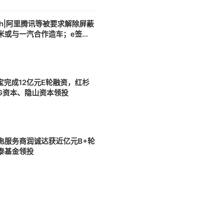
4h|阿里腾讯等被要求解除屏蔽
米或与一汽合作造车；e签宝
E轮融资
宝完成12亿元E轮融资，红杉
DG资本、隐山资本领投
电服务商润诚达获近亿元B+轮
泰基金领投