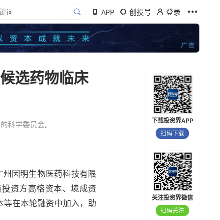
创投号
登录
APP
线候选药物临床
下载投资界APP
成的科学委员会。
扫码下载
药物的广州因明生物医药科技有限
有投资方
高榕资本
、境成资
关注投资界微信
本等在本轮融资中加入，助
扫码关注