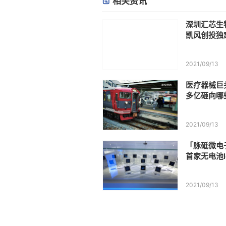
相关资讯
深圳汇芯生
凯风创投独
2021/09/13
医疗器械巨
多亿砸向哪
2021/09/13
「脉砥微电
首家无电池I
2021/09/13