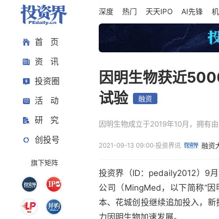
深度
热门
天天IPO
AI先锋
机
首 页
资 讯
因明生物获近50
投资圈
试验
融资
活 动
研 究
因明生物成立于2019年10月，拥
创投号
2021-09-13 09:00
·
投资界讯
融资
旗下矩阵
投资界（ID：pedaily2012
公司（MingMed，以下简称“
本、花城创投继续追加投入，新
力因明生物加速发展。