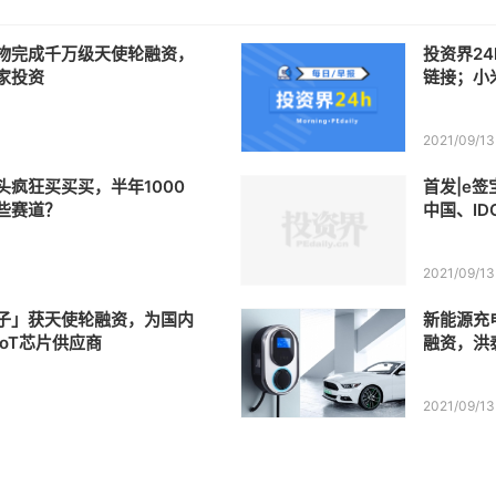
物完成千万级天使轮融资，
投资界2
家投资
链接；小
获12亿元
2021/09/13
头疯狂买买买，半年1000
首发|e签
些赛道？
中国、I
2021/09/13
子」获天使轮融资，为国内
新能源充
oT芯片供应商
融资，洪
2021/09/13