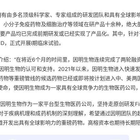
月，拥有由多名顶级科学家、专家组成的研发团队和具有全球影
、小分子免疫药物及细胞治疗等领域在研产品十余种，绝大
物，且主要产品均已完成前期研发或已经实现了产品化。其中，针对干性AMD
ND，正式开展I期临床试验。
介绍：“在将近6个月的时间里，因明生物连续完成了两轮融资
因明生物的认可和支持。2021年以来，因明生物进入快速发
药物等重磅管线的候选药物已经或即将按计划进入中、美两
使命，使因明生物成为一家具有全球竞争力的生物医药公司，
“因明生物作为一家平台型生物医药公司，坚持走原创研发First-
对于疾病机理和成药机制的深刻理解，希望通过因明团队的
道开发出具有全球影响力的重磅药物。高榕资本也期待长期陪