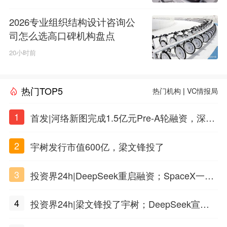
2026专业组织结构设计咨询公
司怎么选高口碑机构盘点
20小时前
热门TOP5
热门机构
|
VC情报局
1
首发|河络新图完成1.5亿元Pre-A轮融资，深耕i
PSC原创细胞技术
2
宇树发行市值600亿，梁文锋投了
3
投资界24h|DeepSeek重启融资；SpaceX一夜
市值蒸发1.5万亿；上海国投，一举投7家GP
4
投资界24h|梁文锋投了宇树；DeepSeek宣布
大幅涨价；贝恩资本买下贡茶