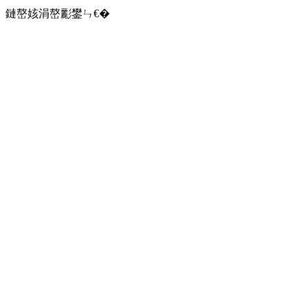
鏈嶅姟涓嶅彲鐢ㄣ€�