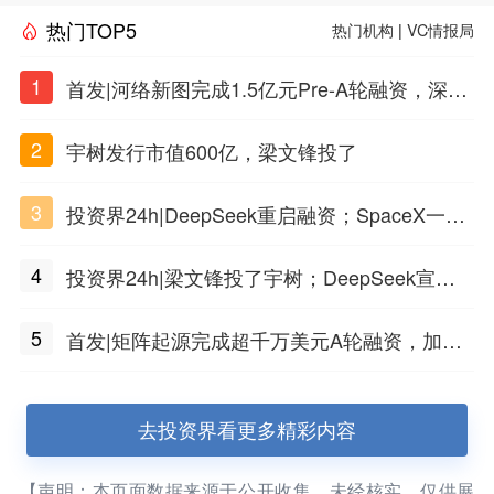
热门TOP5
热门机构
|
VC情报局
1
首发|河络新图完成1.5亿元Pre-A轮融资，深耕i
PSC原创细胞技术
2
宇树发行市值600亿，梁文锋投了
3
投资界24h|DeepSeek重启融资；SpaceX一夜
市值蒸发1.5万亿；上海国投，一举投7家GP
4
投资界24h|梁文锋投了宇树；DeepSeek宣布
大幅涨价；贝恩资本买下贡茶
5
首发|矩阵起源完成超千万美元A轮融资，加速
企业级AI基础设施研发
去投资界看更多精彩内容
【声明：本页面数据来源于公开收集，未经核实，仅供展