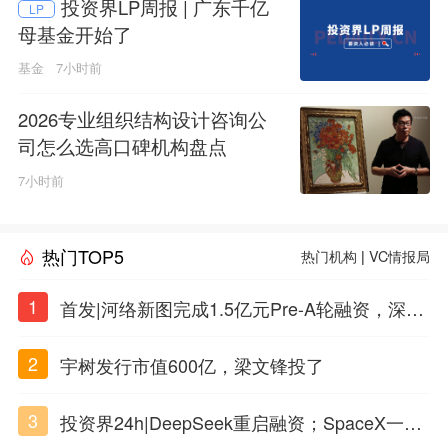
投资界LP周报 | 广东千亿
LP
母基金开始了
基金
7小时前
2026专业组织结构设计咨询公
司怎么选高口碑机构盘点
7小时前
热门TOP5
热门机构
|
VC情报局
1
首发|河络新图完成1.5亿元Pre-A轮融资，深耕i
PSC原创细胞技术
2
宇树发行市值600亿，梁文锋投了
3
投资界24h|DeepSeek重启融资；SpaceX一夜