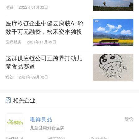
冷链
2022年01月03日
医疗冷链企业中健云康获A+轮
数千万元融资，松禾资本独投
医疗服务
2021年11月09日
这群供应链公司正跨界打劫儿
童食品赛道
餐饮
2021年09月02日
相关企业
唯鲜良品
餐饮
儿童健康鲜食品牌
融资时间
当前轮次
融资金额