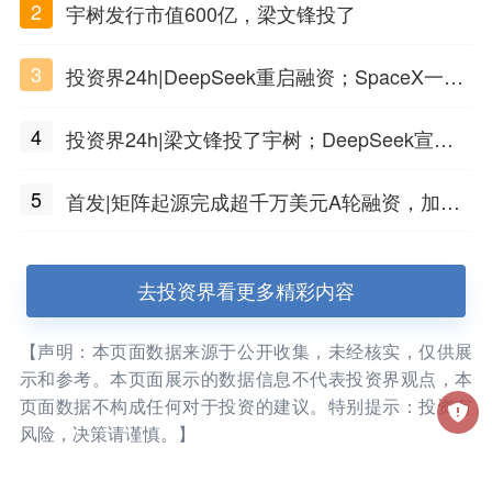
2
宇树发行市值600亿，梁文锋投了
3
投资界24h|DeepSeek重启融资；SpaceX一夜
市值蒸发1.5万亿；上海国投，一举投7家GP
4
投资界24h|梁文锋投了宇树；DeepSeek宣布
大幅涨价；贝恩资本买下贡茶
5
首发|矩阵起源完成超千万美元A轮融资，加速
企业级AI基础设施研发
去投资界看更多精彩内容
【声明：本页面数据来源于公开收集，未经核实，仅供展
示和参考。本页面展示的数据信息不代表投资界观点，本
页面数据不构成任何对于投资的建议。特别提示：投资有
风险，决策请谨慎。】