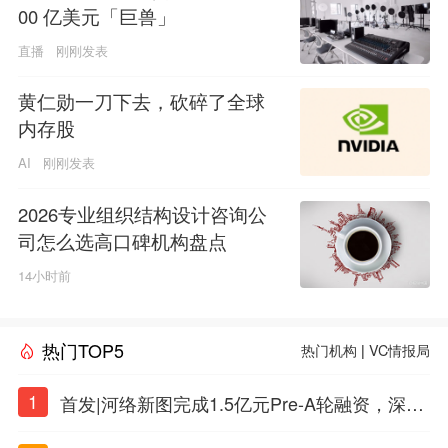
00 亿美元「巨兽」
直播
刚刚发表
黄仁勋一刀下去，砍碎了全球
内存股
AI
刚刚发表
2026专业组织结构设计咨询公
司怎么选高口碑机构盘点
14小时前
热门TOP5
热门机构
|
VC情报局
1
首发|河络新图完成1.5亿元Pre-A轮融资，深耕i
PSC原创细胞技术