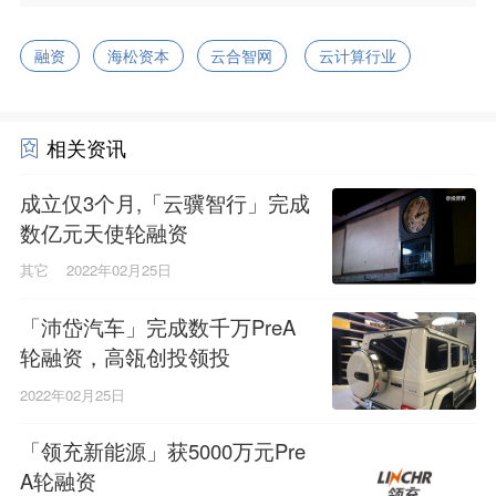
融资
海松资本
云合智网
云计算行业
相关资讯
成立仅3个月,「云骥智行」完成
数亿元天使轮融资
其它
2022年02月25日
「沛岱汽车」完成数千万PreA
轮融资，高瓴创投领投
2022年02月25日
「领充新能源」获5000万元Pre
A轮融资