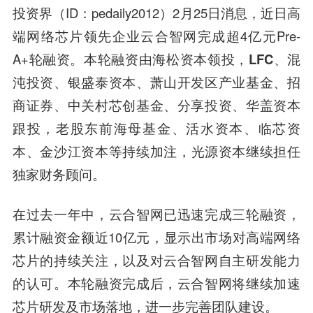
投资界（ID：pedaily2012）2月25日消息，近日高
端网络芯片领先企业云合智网完成超4亿元Pre-
A+轮融资。本轮融资由
海松资本
领投
，
LFC、混
沌投资、银盛泰资本、萧山开发区产业基金、
招
商证券
、中关村芯创基金、
分享投资
、
华盖资本
跟投，老股东
前海母基金
、活水资本、临芯资
本、金
沙江
资本
等持续加注，
光源资本
继续担任
独家财务顾问。
在过去一年中，云合智网已迅速完成三轮融资，
累计融资金额近10亿元，显示出市场对高端网络
芯片的持续关注，以及对云合智网自主研发能力
的认可。本轮融资完成后，云合智网将继续加速
芯片研发及市场落地，进一步完善团队建设。