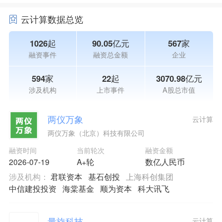
云计算数据总览
1026起
90.05亿元
567家
融资事件
融资总金额
企业
594家
22起
3070.98亿元
涉及机构
上市事件
A股总市值
两仪万象
云计算
两仪万象（北京）科技有限公司
融资时间
当前轮次
融资金额
2026-07-19
A+轮
数亿人民币
涉及机构：
君联资本
基石创投
上海科创集团
中信建投投资
海棠基金
顺为资本
科大讯飞
量旋科技
云计算