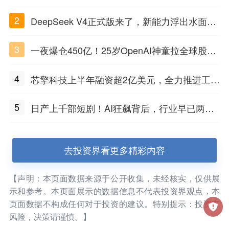
2
DeepSeek V4正式版来了，新能力浮出水面，
性价比之王开战
3
一夜爆仓450亿！25岁OpenAI神童拉全球股民
陪葬
4
芯擎科技上半年融资超2亿美元，全力推进工业
智能芯片的商业化落地
5
日产上千部短剧！AI狂飙背后，行业早已两极
分化
去投资界看更多精彩内容
【声明：本页面数据来源于公开收集，未经核实，仅供展
示和参考。本页面展示的数据信息不代表投资界观点，本
页面数据不构成任何对于投资的建议。特别提示：投资有
风险，决策请谨慎。】