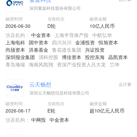
深圳量旋科技股份有限公司
融资时间
当前轮次
融资金额
2026-06-30
D轮
10亿人民币
涉及机构：
中金资本
上海半导体产投
中航弘华
上海电科
国中资本
四川兴川
金浦投资
恒旭资本
尚颀资本
洪泰基金
鲁花道生集团
兴证投资
深圳报业集团
清科控股
博佳资本
投控东海
晶凯资本
青岛瀚瑞
海南风凯翔
资深产业投资人吕大龙
兰坤
云天畅想
云计算
深圳云天畅想信息科技有限公司
融资时间
当前轮次
融资金额
2026-06-17
E轮
超10亿元人民币
涉及机构：
中网投
中金资本