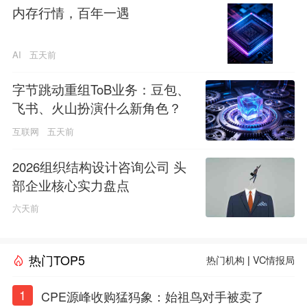
内存行情，百年一遇
AI
五天前
字节跳动重组ToB业务：豆包、
飞书、火山扮演什么新角色？
互联网
五天前
2026组织结构设计咨询公司 头
部企业核心实力盘点
六天前
热门TOP5
热门机构
|
VC情报局
1
CPE源峰收购猛犸象：始祖鸟对手被卖了