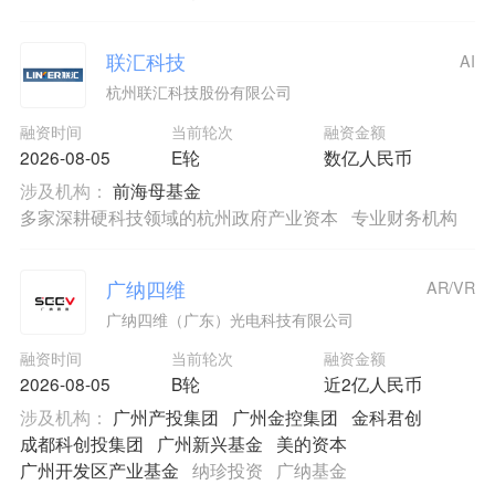
联汇科技
AI
杭州联汇科技股份有限公司
融资时间
当前轮次
融资金额
2026-08-05
E轮
数亿人民币
涉及机构：
前海母基金
多家深耕硬科技领域的杭州政府产业资本
专业财务机构
广纳四维
AR/VR
广纳四维（广东）光电科技有限公司
融资时间
当前轮次
融资金额
2026-08-05
B轮
近2亿人民币
涉及机构：
广州产投集团
广州金控集团
金科君创
成都科创投集团
广州新兴基金
美的资本
广州开发区产业基金
纳珍投资
广纳基金