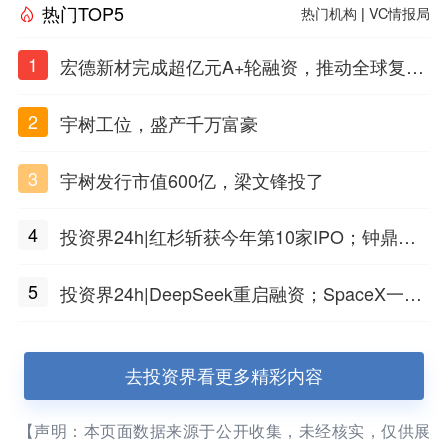
热门TOP5
热门机构
|
VC情报局
1
宏德新材完成超亿元A+轮融资，推动全球复合
材料工程化应用
2
宇树工位，盛产千万富豪
3
宇树发行市值600亿，梁文锋投了
4
投资界24h|红杉斩获今年第10家IPO；钟鼎投
出一个千亿IPO；SpaceX腰斩，马斯克财富缩
5
投资界24h|DeepSeek重启融资；SpaceX一夜
水
市值蒸发1.5万亿；上海国投，一举投7家GP
去投资界看更多精彩内容
【声明：本页面数据来源于公开收集，未经核实，仅供展