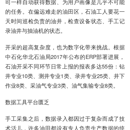
司一样自动获得数据、为用户画像是几乎不可能
的任务。在偏远难走的油田区，石油工人要花一
天时间巡检负责的油井，检查设备状态、手工记
录油井与抽油机的状态。
开采的超高复杂度，也为数字化带来挑战。根据
中石化
华北石油局2017年公布的ERP部署进展，
石油开采不同环节日常上报的报表多达55份：钻
井专业10类、测井专业1类、录井专业25类、井下
作业8类、采油气专业3类、油气集输专业8类。
数据工具平台匮乏
手工采集之后，数据录入都因过于复杂而成了技
术活儿，许多油田都设有专人负责生产数据的统