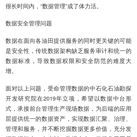
很长时间内，“数据管理”成了体力活。
数据安全管理问题
数据在面向各油田提供服务的同时更关键的可能
是安全性，传统数据架构缺乏服务审计和统一的
数据标准，导致数据权限和安全防范的难度大
增。
面对以上问题，受命管理数据的中石化石油勘探
开发研究院在2019年立项，希望以数据中台形
式，承接前台管理生产现场数据，为后端的应用
层提供统一的数据资产，实现数据汇聚、治理、
管理和服务，并不断挖掘数据更多价值，充分发