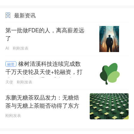
最新资讯
第一批做FDE的人，离高薪差远
了
AI
刚刚发表
橡树清溪科技连续完成数
融资
千万天使轮及天使+轮融资，打
造人形机器人通用系统及应用
天使
刚刚发表
平台
东鹏无糖茶双品发力：无糖焙
茶与无糖上茶能否动得了东方
树叶的茶饮江山
刚刚发表