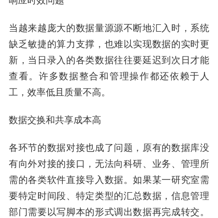
当越来越庞大的数据量源源不断地汇入时，系统
缺乏敏捷的算力支撑，也难以实现数据的实时更
新，当日录入的各类数据往往要延迟到次日才能
查看。许多数据整合和管理
操作
都还依赖于人
工，效率低且质量不高。
数据交换和共享成本高
各环节的数据对接也成了问题，原有的数据库没
有向外对接的接口，无法向科研、业务、管理所
需的各类软件直接导入数据。如果某一研究室需
要特定时间段、特定类型的汇总数据，信息管理
部门需要以写脚本的形式调出数据再完成转交。