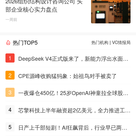
2026组织结构设计咨询公司 头
部企业核心实力盘点
一周前
热门TOP5
热门机构
|
VC情报局
1
DeepSeek V4正式版来了，新能力浮出水面，
性价比之王开战
2
CPE源峰收购猛犸象：始祖鸟对手被卖了
3
一夜爆仓450亿！25岁OpenAI神童拉全球股民
陪葬
4
芯擎科技上半年融资超2亿美元，全力推进工业
智能芯片的商业化落地
5
日产上千部短剧！AI狂飙背后，行业早已两极