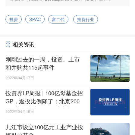
投资
SPAC
富二代
投资行业
相关资讯
刚刚过去的一周，投资、上市
和并购共115起事件
2022年04月17日
投资界LP周报 | 100亿母基金招
GP，返投比例降了；北京200
亿S基金落地；又一波上市公司
2022年04月15日
做LP
九江市设立100亿元工业产业投
资引导基金