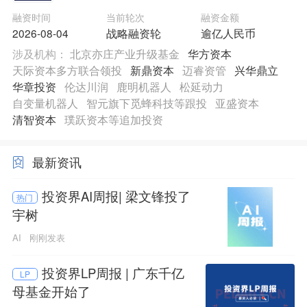
融资时间
当前轮次
融资金额
2026-08-04
战略融资轮
逾亿人民币
涉及机构：
北京亦庄产业升级基金
华方资本
天际资本多方联合领投
新鼎资本
迈睿资管
兴华鼎立
华章投资
伦达川润
鹿明机器人
松延动力
自变量机器人
智元旗下觅蜂科技等跟投
亚盛资本
清智资本
璞跃资本等追加投资
最新资讯
投资界AI周报| 梁文锋投了
热门
宇树
AI
刚刚发表
投资界LP周报 | 广东千亿
LP
母基金开始了