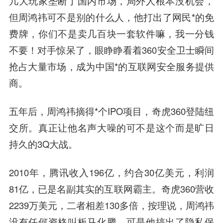
几大玩家垄断了国内市场，局外人根本没机会，
但周鸿祎可不是别的什么人，他打出了网民*的免
费牌，你们不是卖几百块一套软件嘛，我一分钱
不要！对手惊呆了，眼睁睁看着360安全卫士瞬间
抢占大量市场，成为中国*的互联网安全服务提供
商。
五年后，周鸿祎摘得*个IPO项目，奇虎360登陆纽
交所。真正让他名声大噪的可不是这个而是旷日
持久的3Q大战。
2010年，腾讯收入196亿，约合30亿美元，利润
81亿，已是名副其实的互联网霸主。奇虎360营收
2239万美元，二者相差130多倍，按理说，周鸿祎
没有任何资格叫板马化腾，可是他搞出了隐私保