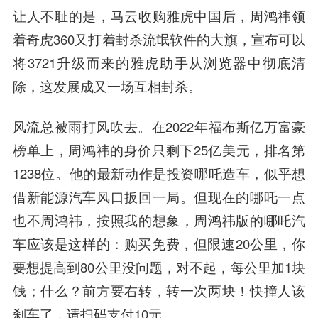
让人不耻的是，马云收购雅虎中国后，周鸿祎领
着奇虎360又打着封杀流氓软件的大旗，宣布可以
将3721升级而来的雅虎助手从浏览器中彻底清
除，这发展成又一场互相封杀。
风流总被雨打风吹去。在2022年福布斯亿万富豪
榜单上，周鸿祎的身价只剩下25亿美元，排名第
1238位。他的最新动作是投资哪吒造车，似乎想
借新能源汽车风口扳回一局。但现在的哪吒一点
也不周鸿祎，按照我的想象，周鸿祎版的哪吒汽
车应该是这样的：购买免费，但限速20公里，你
要想提高到80公里没问题，对不起，每公里加1块
钱；什么？前方要右转，转一次两块！快撞人该
刹车了，请扫码支付10元。