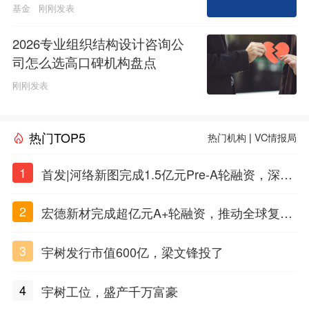
基金
刚刚发表
2026专业组织结构设计咨询公
司怎么选高口碑机构盘点
刚刚发表
热门TOP5
热门机构
|
VC情报局
1
首发|河络新图完成1.5亿元Pre-A轮融资，深耕i
PSC原创细胞技术
2
宏德新材完成超亿元A+轮融资，推动全球复合
材料工程化应用
3
宇树发行市值600亿，梁文锋投了
4
宇树工位，盛产千万富豪