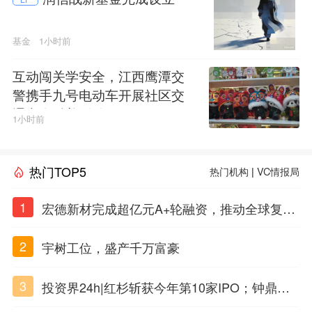
基金
1小时前
互动闯关学安全，江西鹰潭交
警携手九号电动车开展社区交
通安全科普活动
1小时前
热门TOP5
热门机构
|
VC情报局
1
宏德新材完成超亿元A+轮融资，推动全球复合
材料工程化应用
2
宇树工位，盛产千万富豪
3
投资界24h|红杉斩获今年第10家IPO；钟鼎投
出一个千亿IPO；SpaceX腰斩，马斯克财富缩